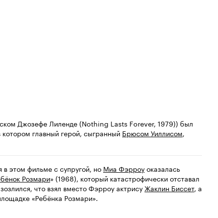
Кинопоиска
6.5
ском Джозефе Лиленде (Nothing Lasts Forever, 1979)) был
 в котором главный герой, сыгранный
Брюсом Уиллисом
,
 в этом фильме с супругой, но
Миа Фэрроу
оказалась
ебёнок Розмари
» (1968), который катастрофически отставал
азозлился, что взял вместо Фэрроу актрису
Жаклин Биссет
, а
площадке «Ребёнка Розмари».