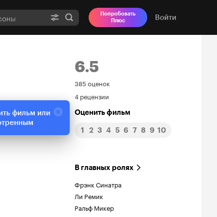
Попробовать
Войти
Плюс
6.5
Рейтинг
385 оценок
4 рецензии
Кинопоиска
Оценить фильм
ить фильм или
6.5
отренным
1
2
3
4
5
6
7
8
9
10
В главных ролях
Фрэнк Синатра
Ли Ремик
Ральф Микер