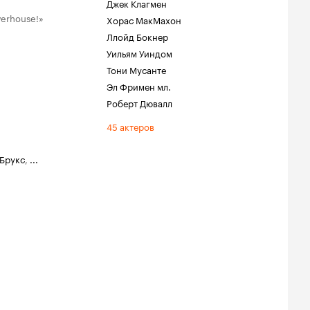
Джек Клагмен
werhouse!»
Хорас МакМахон
Ллойд Бокнер
Уильям Уиндом
Тони Мусанте
Эл Фримен мл.
Роберт Дювалл
45 актеров
 Брукс
,
...