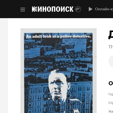
Онлайн-к
Th
О
Го
Ст
Жа