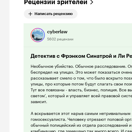
Рецензии зрителей
Написать рецензию
cyberlaw
5602 рецензии
Детектив с Фрэнком Синатрой и Ли Р
Необычное убийство. Обычное расследование. Оп
беспредел на улицах. Это может показаться очен
рассказывает смело о том, что было вскрыто позж
улицы, про которые потом будут слагать свои по
Тут все повязаны - власть, бизнес, полиция. Все 
светом', который и управляет всей правовой сист
зависит.
А вскрывается этот нарыв самым нетривиальным 
гомосексуалиста. Человеку отрезают половой орга
обычный полицейский из отдела расследований и
комбинацию, где замешано так много всего. И сам