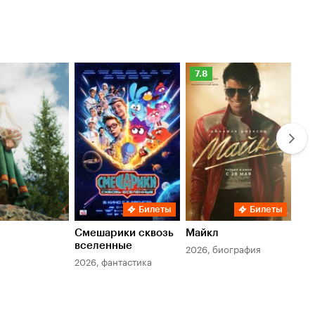
Рейтинг
Ре
7.8
6.
Кинопоиска
Ки
7.8
6.
Билеты
Билеты
Смешарики сквозь
Майкл
Зл
вселенные
мер
2026, биография
2026, фантастика
202