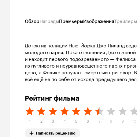
Обзор
Награды
Премьеры
Изображения
Трейлеры
Детектив полиции Нью-Йорка Джо Лиланд ведёт
молодого парня. Пока отношения Джо с женой 
и находит первого подозреваемого — Феликса 
из пугливого и неуравновешенного парня приз
дело, а Феликс получает смертный приговор. 
всё ещё не по себе от исхода предыдущего дел
Рейтинг фильма
1
2
3
4
5
6
7
8
9
10
Написать рецензию