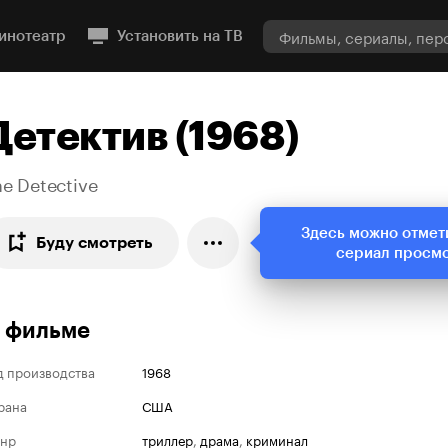
инотеатр
Установить на ТВ
Детектив (1968)
e Detective
Здесь можно отмет
Буду смотреть
сериал просм
 фильме
д производства
1968
рана
США
нр
триллер
,
драма
,
криминал