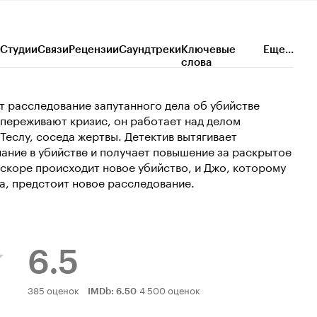
Студии
Связи
Рецензии
Саундтреки
Ключевые
Еще...
слова
 расследование запутанного дела об убийстве
переживают кризис, он работает над делом
Теслу, соседа жертвы. Детектив вытягивает
нание в убийстве и получает повышение за раскрытое
Вскоре происходит новое убийство, и Джо, которому
а, предстоит новое расследование.
6.5
Рейтинг
385 оценок
4 500 оценок
IMDb
:
6.50