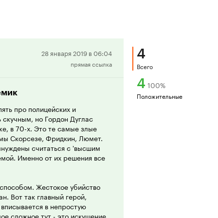
4
Положительная
28 января 2019 в 06:04
прямая ссылка
рецензия
Всего
4
100
%
емик
Положительные
ять про полицейских и
ь скучным, но Гордон Дуглас
е, в 70-х. Это те самые злые
эмы Скорсезе, Фридкин, Люмет.
вынуждены считаться с 'высшим
емой. Именно от их решения все
способом. Жестокое убийство
н. Вот так главный герой,
 вписывается в непростую
ое сложное тут - это искушение.