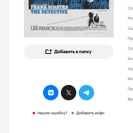
Сл
Ре
Сц
Пр
Оп
Добавить в папку
Ко
Ху
Мо
Пр
Вр
Нашли ошибку?
Добавить инфо