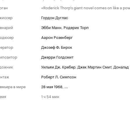
оган
«Roderick Thorp's giant novel comes on like a po
жиссер
Гордон Дуглас
енарий
Эбби Манн
,
Родерик Торп
одюсер
Аарон Розенберг
ератор
Джозеф Ф. Бирок
мпозитор
Джерри Голдсмит
дожник
Уильям Дж. Кребер
,
Джек Мартин Смит
,
Дональд
нтаж
Роберт Л. Симпсон
емьера в мире
28 мая 1968
,
...
емя
1 ч 54 мин