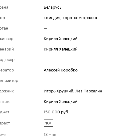
рана
Беларусь
нр
комедия
,
короткометражка
оган
—
жиссер
Кирилл Халецкий
енарий
Кирилл Халецкий
одюсер
—
ератор
Алексей Коробко
мпозитор
—
дожник
Игорь Хруцкий
,
Лев Пархалин
нтаж
Кирилл Халецкий
джет
150 000 руб.
зраст
18+
емя
13 мин