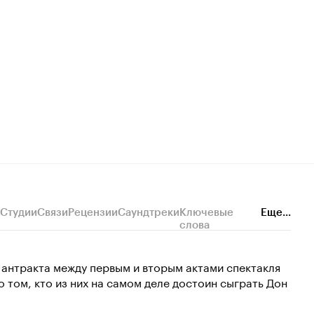
Студии
Связи
Рецензии
Саундтреки
Ключевые
Еще...
слова
 антракта между первым и вторым актами спектакля
о том, кто из них на самом деле достоин сыграть Дон