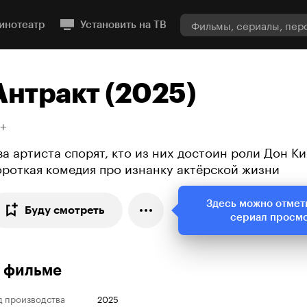
инотеатр
Установить на ТВ
Антракт (2025)
8+
ва артиста спорят, кто из них достоин роли Дон Ки
ороткая комедия про изнанку актёрской жизни
Здесь можно отмет
Буду смотреть
сериал просм
 фильме
д производства
2025