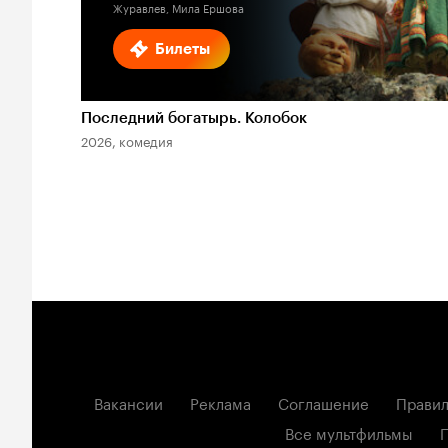
Журавлев, Мила Ершова
Билеты
Последний богатырь. Колобок
2026, комедия
Вакансии
Реклама
Соглашение
Правил
Все мультфильмы