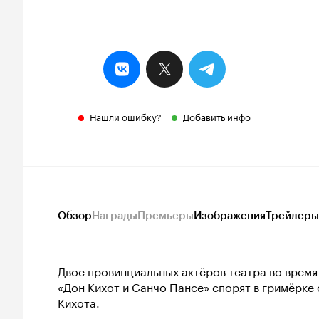
Нашли ошибку?
Добавить инфо
Обзор
Награды
Премьеры
Изображения
Трейлеры
Двое провинциальных актёров театра во время
«Дон Кихот и Санчо Пансе» спорят в гримёрке 
Кихота.