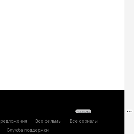
Билеты
Билеты
Билеты
овещие
На деревню
Старый орёл
твецы: Пекло
дедушке 2
2026, семейный
6, ужасы
2026, комедия
РЕКЛАМА
редложения
Все фильмы
Все сериалы
Служба поддержки