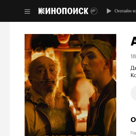
Онлайн-к
1
Д
К
О
Го