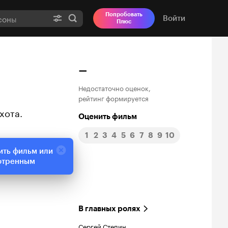
Попробовать
Войти
Плюс
–
Недостаточно оценок,
рейтинг формируется
хота.
Оценить фильм
1
2
3
4
5
6
7
8
9
10
ить фильм или
отренным
В главных ролях
Сергей Степин