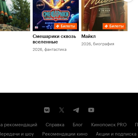
Билеты
Билеты
Смешарики сквозь
Майкл
Зл
вселенные
мер
2026, биография
2026, фантастика
202
а рекомендаций
Справка
Блог
Кинопоиск PRO
П
Передачи и шоу
Рекомендации кино
Акции и подписка