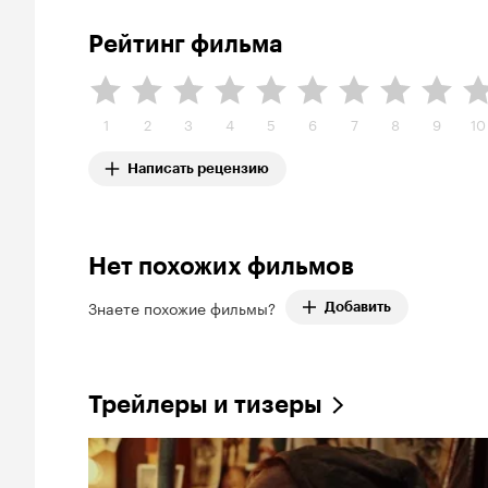
Рейтинг фильма
1
2
3
4
5
6
7
8
9
10
Написать рецензию
Нет похожих фильмов
Знаете похожие фильмы?
Добавить
Трейлеры и тизеры