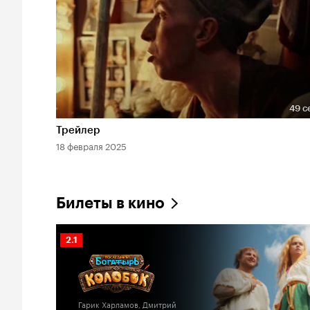
49 с
Длительность 49 сек
Трейлер
18 февраля 2025
Билеты в кино
Рейтинг
2.1
Кинопоиска
2.1
Гарик Харламов, Дмитрий