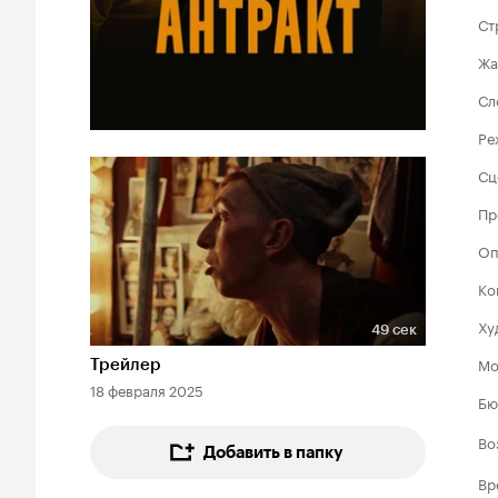
Ст
Жа
Сл
Ре
Сц
Пр
Оп
Ко
Ху
49 сек
Длительность 49 сек
Мо
Трейлер
18 февраля 2025
Бю
Во
Добавить в папку
Вр