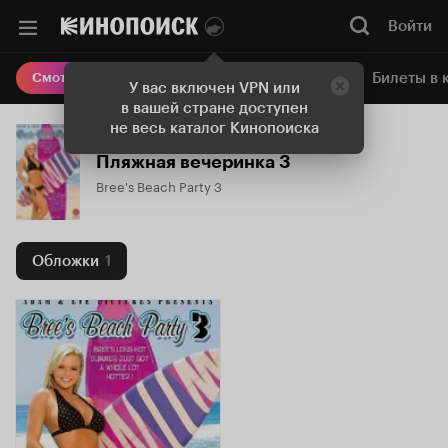
Войти
Онлайн-кинотеатр
Билеты в 
Смотреть кино
У вас включен VPN или
в вашей стране доступен
не весь каталог Кинопоиска
Пляжная вечеринка 3
Bree's Beach Party 3
Обложки
1