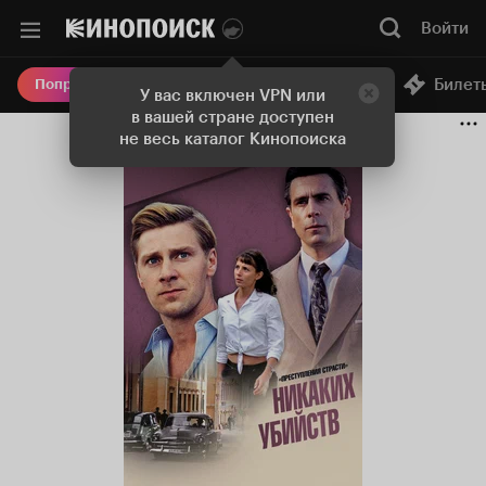
Войти
Онлайн-кинотеатр
Билет
Попробовать Плюс
У вас включен VPN или
в вашей стране доступен
не весь каталог Кинопоиска