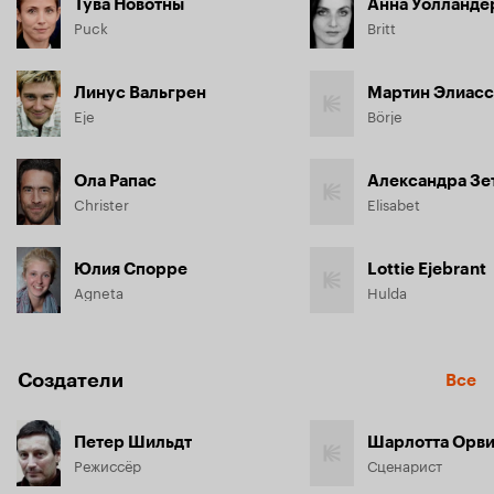
Тува Новотны
Анна Уолланде
Puck
Britt
Линус Вальгрен
Мартин Элиас
Eje
Börje
Ола Рапас
Александра Зе
Christer
Elisabet
Юлия Спорре
Lottie Ejebrant
Agneta
Hulda
Создатели
Все
Петер Шильдт
Шарлотта Орв
Режиссёр
Сценарист