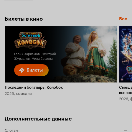
Билеты в кино
Все
Гарик Харламов, Дмитрий
Журавлев, Мила Ершова
Билеты
Последний богатырь. Колобок
Смеша
2026, комедия
вселе
2026, 
Дополнительные данные
Слоган
—