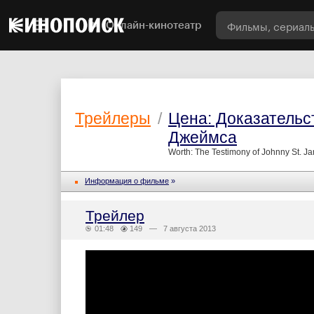
Онлайн-кинотеатр
Трейлеры
/
Цена: Доказательс
Джеймса
Worth: The Testimony of Johnny St. J
Информация о фильме
»
Трейлер
01:48
149
— 7 августа 2013