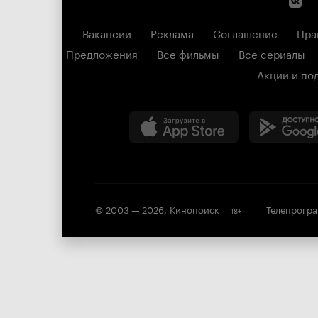
Вакансии
Реклама
Соглашение
Пра
Предложения
Все фильмы
Все сериалы
Акции и по
© 2003 —
2026
,
Кинопоиск
Телепрогр
18
+