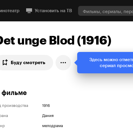
инотеатр
Установить на ТВ
Det unge Blod (1916)
Здесь можно отмет
Буду смотреть
сериал просм
 фильме
д производства
1916
рана
Дания
нр
мелодрама