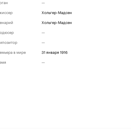
оган
—
жиссер
Хольгер-Мадсен
енарий
Хольгер-Мадсен
одюсер
—
мпозитор
—
емьера в мире
31 января 1916
емя
—