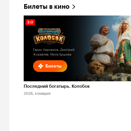
Билеты в кино
Рейтинг
2.0
Кинопоиска
2.0
Гарик Харламов, Дмитрий
Журавлев, Мила Ершова
Билеты
Последний богатырь. Колобок
2026, комедия