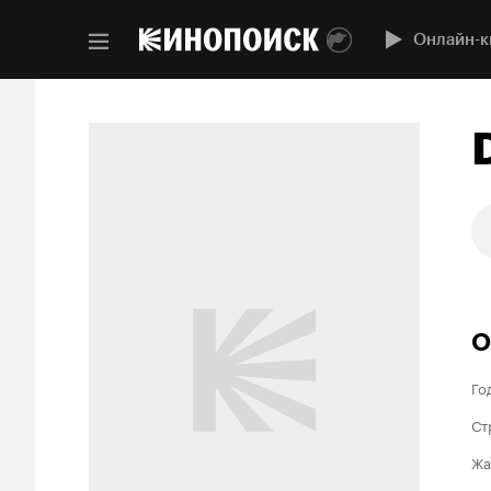
Онлайн-к
О
Го
Ст
Жа