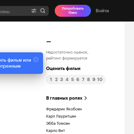
Попробовать
Войти
Плюс
–
Недостаточно оценок,
рейтинг формируется
ить фильм или
отренным
Оценить фильм
1
2
3
4
5
6
7
8
9
10
В главных ролях
Фредерик Якобсен
Карл Лауритцен
Эбба Томсен
Карло Вит