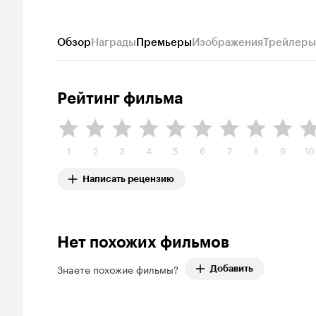
Обзор
Награды
Премьеры
Изображения
Трейлеры
Рейтинг фильма
1
2
3
4
5
6
7
8
9
10
Написать рецензию
Нет похожих фильмов
Знаете похожие фильмы?
Добавить