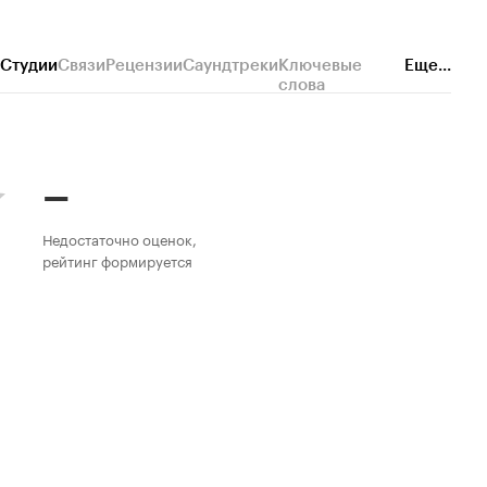
Студии
Связи
Рецензии
Саундтреки
Ключевые
Еще...
слова
–
Недостаточно оценок,
рейтинг формируется