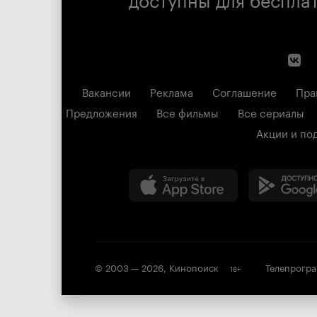
Вакансии
Реклама
Соглашение
Пра
Предложения
Все фильмы
Все сериалы
Акции и по
© 2003 —
2026
,
Кинопоиск
Телепрогр
18
+