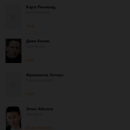
Карл Ричмонд
Karl Richmond
Jordy
Джек Кенни
Jack Kenny
Luke
Франческа Уотерс
Francesca Waters
Carol
Элин Абелла
Alin Abella
Doctor Mendoza