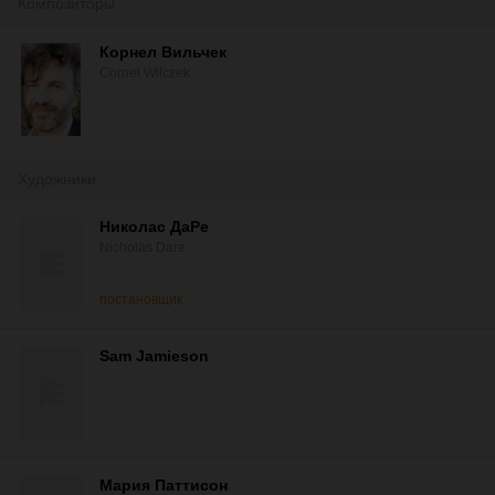
Композиторы
Корнел Вильчек
Cornel Wilczek
Художники
Николас ДаРе
Nicholas Dare
постановщик
Sam Jamieson
Мария Паттисон