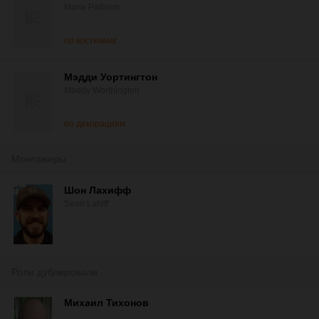
Maria Pattison
по костюмам
Мэдди Уортингтон
Maddy Worthington
по декорациям
Монтажеры
Шон Лахифф
Sean Lahiff
Роли дублировали
Михаил Тихонов