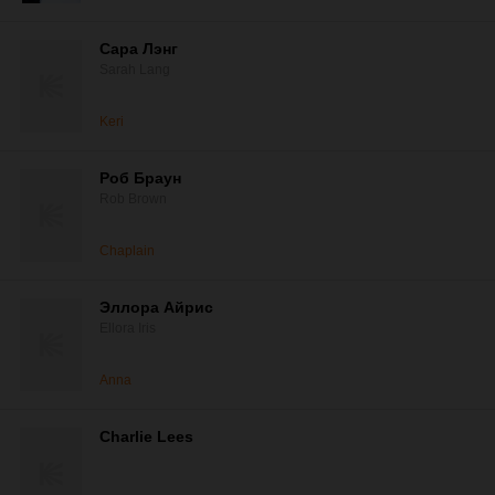
Сара Лэнг
Sarah Lang
Keri
Роб Браун
Rob Brown
Chaplain
Эллора Айрис
Ellora Iris
Anna
Charlie Lees