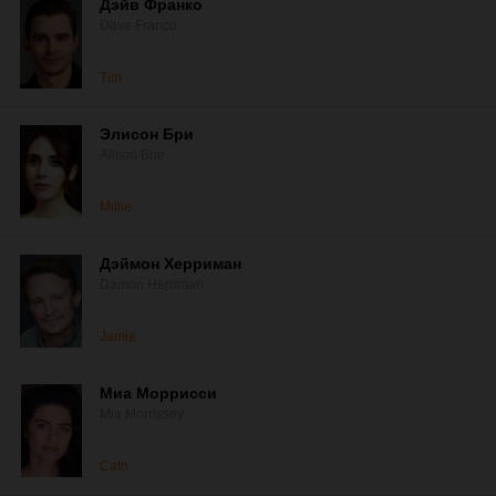
Дэйв Франко
Dave Franco
Tim
Элисон Бри
Alison Brie
Millie
Дэймон Херриман
Damon Herriman
Jamie
Миа Моррисси
Mia Morrissey
Cath