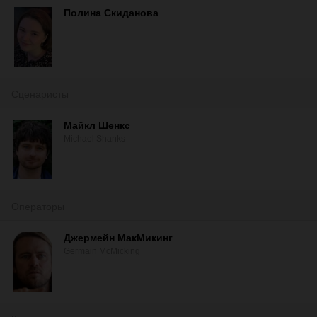
Полина Скиданова
Сценаристы
Майкл Шенкс
Michael Shanks
Операторы
Джермейн МакМикинг
Germain McMicking