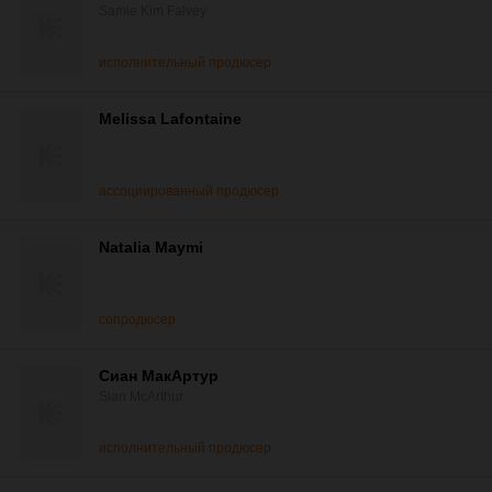
Samie Kim Falvey
исполнительный продюсер
Melissa Lafontaine
ассоциированный продюсер
Natalia Maymi
сопродюсер
Сиан МакАртур
Sian McArthur
исполнительный продюсер