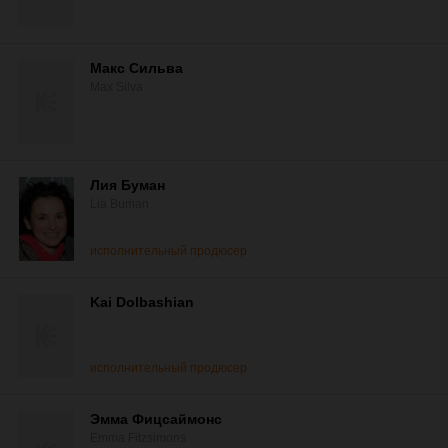
Макс Сильва
Max Silva
Лия Буман
Lia Buman
исполнительный продюсер
Kai Dolbashian
исполнительный продюсер
Эмма Фицсаймонс
Emma Fitzsimons