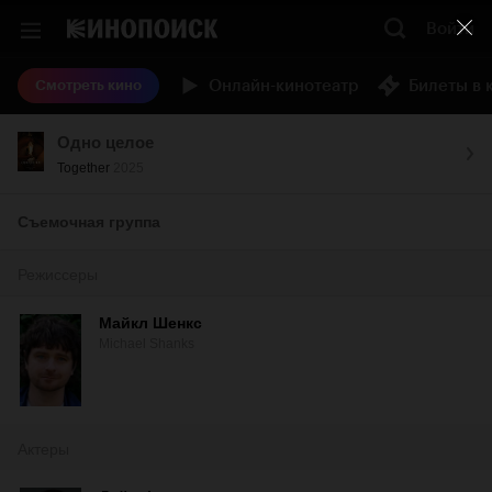
Войти
Онлайн-кинотеатр
Билеты в 
Смотреть кино
Одно целое
Together
2025
Съемочная группа
Режиссеры
Майкл Шенкс
Michael Shanks
Актеры