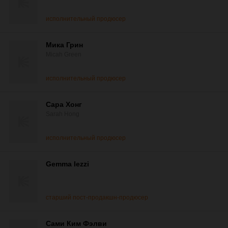
исполнительный продюсер
Мика Грин
Micah Green
исполнительный продюсер
Сара Хонг
Sarah Hong
исполнительный продюсер
Gemma Iezzi
старший пост-продакшн-продюсер
Сами Ким Фэлви