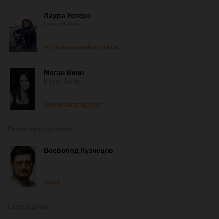
Лаура Уотерс
Laura Waters
исполнительный продюсер
Меган Винн
Megan Wynn
линейный продюсер
Режиссеры дубляжа
Всеволод Кузнецов
Jamie
Переводчики