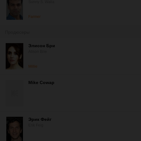
Sunny S. Walia
Farmer
Продюсеры
Элисон Бри
Alison Brie
Millie
Mike Cowap
Эрик Фейг
Erik Feig