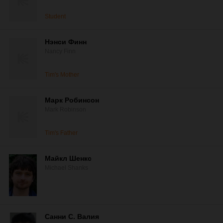
Student
Нэнси Финн
Nancy Finn
Tim's Mother
Марк Робинсон
Mark Robinson
Tim's Father
Майкл Шенкс
Michael Shanks
Санни С. Валия