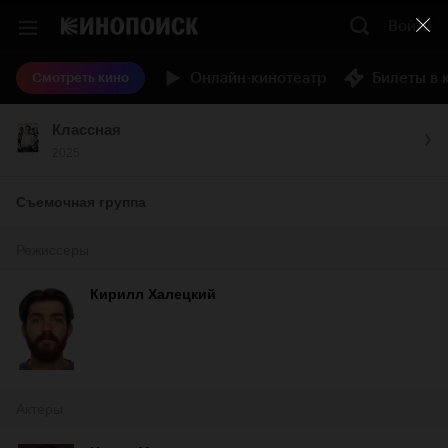
Войти
Онлайн-кинотеатр
Билеты в 
Смотреть кино
Классная
2025
Съемочная группа
Режиссеры
Кирилл Халецкий
Актеры