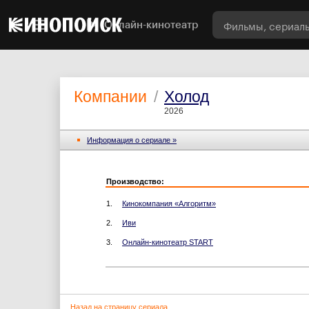
Онлайн-кинотеатр
Компании
/
Холод
2026
Информация o сериале »
Производство:
1.
Кинокомпания «Алгоритм»
2.
Иви
3.
Онлайн-кинотеатр START
Назад на страницу сериала...