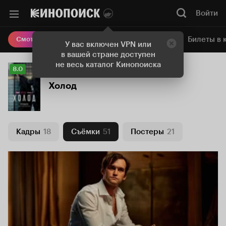
Войти
Онлайн-кинотеатр
Билеты в 
Смотреть кино
У вас включен VPN или
в вашей стране доступен
не весь каталог Кинопоиска
Рейтинг
8.0
Кинопоиска
Холод
8.0
Кадры
18
Съёмки
51
Постеры
21