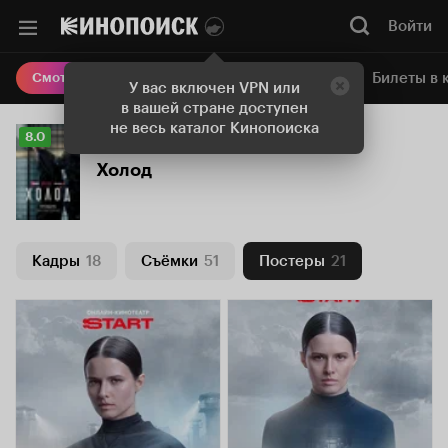
Войти
Онлайн-кинотеатр
Билеты в 
Смотреть кино
У вас включен VPN или
в вашей стране доступен
не весь каталог Кинопоиска
Рейтинг
8.0
Кинопоиска
Холод
8.0
Кадры
18
Съёмки
51
Постеры
21