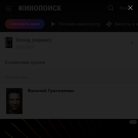
Войти
Онлайн-кинотеатр
Билеты в 
Смотреть кино
Холод (сериал)
2026-2026
Съемочная группа
Операторы
Василий Григолюнас