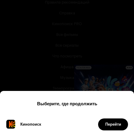
Правила рекомендаций
Справка
Кинопоиск PRO
Все фильмы
Все сериалы
Что посмотреть
Афиша
РЕКЛАМА
Музыка
Телепрограмма
Книги
Служба поддержки
© 2003 —
2026
,
Кинопоиск
18
+
Проект компании