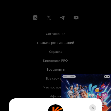
Соглашение
Правила рекомендаций
Справка
Кинопоиск PRO
Все фильмы
Все сериалы
РЕКЛАМА
Что посмотреть
Афиша
Музыка