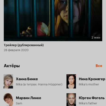
2 мин
Длительность 2 мин
Трейлер (дублированный)
28 февраля 2020
Актёры
Все
Ханна Бинке
Нина Кронягер
Mika (в титрах: Hanna Höppner)
Mika's mother
Марвин Линке
Юрген Фогель
Sam
Mika's father