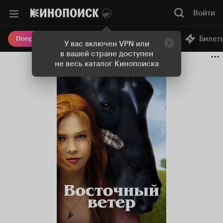
Войти
Онлайн-кинотеатр
Билет
Попробовать Плюс
У вас включен VPN или
в вашей стране доступен
не весь каталог Кинопоиска