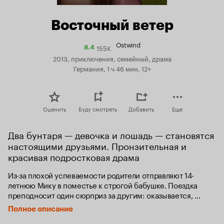
Восточный ветер
Ostwind
155K
Рейтинг
8.4
Кинопоиска
2013, приключения, семейный, драма
8.4
Германия, 1 ч 46 мин, 12+
Оценить
Буду смотреть
Добавить
Еще
Два бунтаря — девочка и лошадь — становятся 
настоящими друзьями. Пронзительная и 
красивая подростковая драма
Из-за плохой успеваемости родители отправляют 14-
летнюю Мику в поместье к строгой бабушке. Поездка 
преподносит один сюрприз за другим: оказывается, 
бабушка, Мария Кальтенбах – знаменитая всадница в 
Полное описание
прошлом, которая теперь тренирует молодые таланты и 