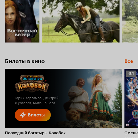
Билеты в кино
Все
Рейт
6.1
Кино
6.1
Гарик Харламов, Дмитрий
Журавлев, Мила Ершова
Билеты
Последний богатырь. Колобок
Смеша