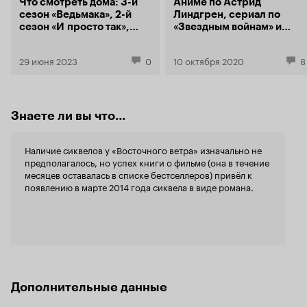
Очень крас
Что смотреть дома: 3-й
Аниме по Астрид
и цветовая 
сезон «Ведьмака», 2-й
Линдгрен, сериал по
захватывает
сезон «И просто так»,
«Звездным войнам» и
конь. На фоне 
«Библиотекарь» и финал
анимация от Гильермо
целом непло
Медиалиги
дель Торо: Что включить
29 июня 2023
0
10 октября 2020
8
больше лог
детям на каникулах
чувственнос
хорошее кин
посредстве
Знаете ли вы что...
Наличие сиквелов у «Восточного ветра» изначально не
предполагалось, но успех книги о фильме (она в течение
месяцев оставалась в списке бестселлеров) привёл к
появлению в марте 2014 года сиквела в виде романа.
Дополнительные данные