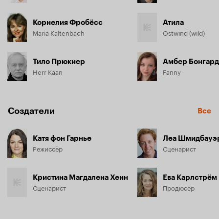
Корнелия Фробёсс
Атила
Maria Kaltenbach
Ostwind (wild)
Тило Прюкнер
Амбер Бонгард
Herr Kaan
Fanny
Создатели
Все
Катя фон Гарнье
Леа Шмидбауэ
Режиссёр
Сценарист
Кристина Магдалена Хенн
Ева Карлстрём
Сценарист
Продюсер