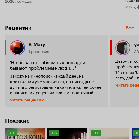
2026, комедия
вселе
2026, 
Рецензии
Все
B_Mary
y
1 рецензия
38
Девочка, к
'Не бывает проблемных лошадей,
проблемная
бывают проблемные люди... '
14-летняя '
Захожу на Кинопоиск каждый день на
лето, дабы 
протяжении уже многих лет, но никогда не
математику,
Читать рец
думала о регистрации на сайте, а уж тем более
деревне лет
о написании рецензии. Фильм “Восточный
когда бабуш
ветер” наконец-то подтолкнул меня к данному
Честно гово
Читать рецензию
шагу. Люди, которые не имеют прямого
высокий рей
отношения к лошадям и конному спорту в
было понятн
частности, могут найти в произведении другой
не захваты
смысл, но я – человек, непосредственно
Похожие
сюжета тоже
связанный с лошадьми и наблюдающий
раскачивалс
изнутри отношения horse-man, часто вижу
даже сказал
Рейтинг
Рейтинг
Рейтинг
Р
7.7
7.8
7.1
8
нежелание владельца понять своего питомца.
понапихано 
Кинопоиска
Кинопоиска
Кинопоиска
К