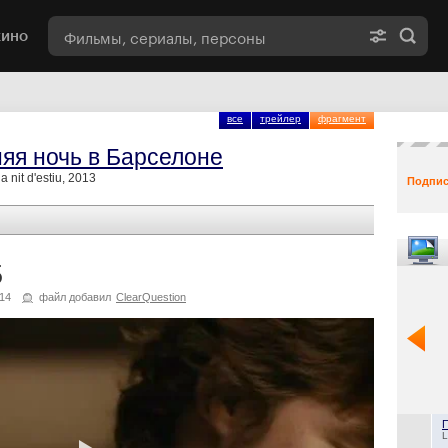
кино
все
трейлер
фрагмент
яя ночь в Барселоне
 nit d'estiu, 2013
Подпис
5
14
файл добавил
ClearQuestion
L