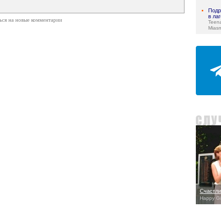
Подр
в ла
ься на новые комментарии
Teen
Mias
Счастли
Happy Gi