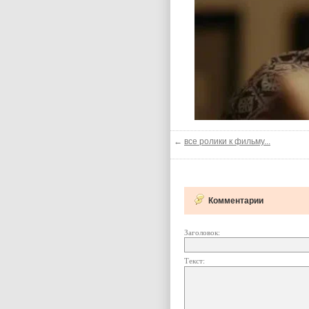
←
все ролики к фильму...
Комментарии
Заголовок:
Текст: