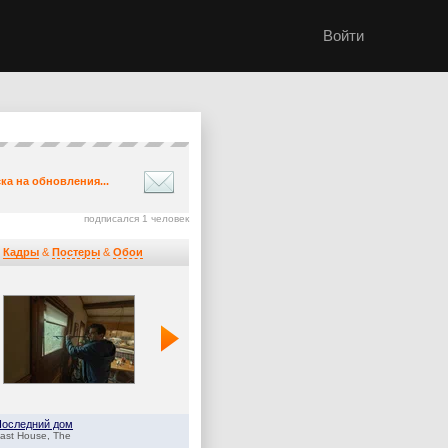
Войти
ка на обновления...
подписался 1 человек
Кадры
&
Постеры
&
Обои
Последний дом
Оленёнок
ast House, The
Baby Reindeer