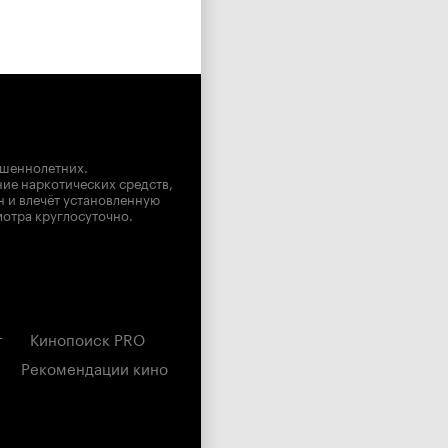
ршеннолетних.
ние наркотических средств,
н и влечёт установленную
мотра круглосуточно.
г
Кинопоиск PRO
Рекомендации кино