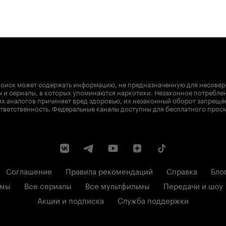
оиск может содержать информацию, не предназначенную для несове
 и сериалы, в которых упоминаются наркотики. Незаконное потребле
х аналогов причиняет вред здоровью, их незаконный оборот запрещё
тветственность. Федеральные каналы доступны для бесплатного прос
Соглашение
Правила рекомендаций
Справка
Бло
ьмы
Все сериалы
Все мультфильмы
Передачи и шоу
Акции и подписка
Служба поддержки