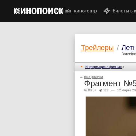
Онлайн-кинотеатр
Билеты в 
Трейлеры
/
Летн
Barcelona
Информация о фильме
»
←
все ролики
Фрагмент №
00:37
111
— 12 марта 20