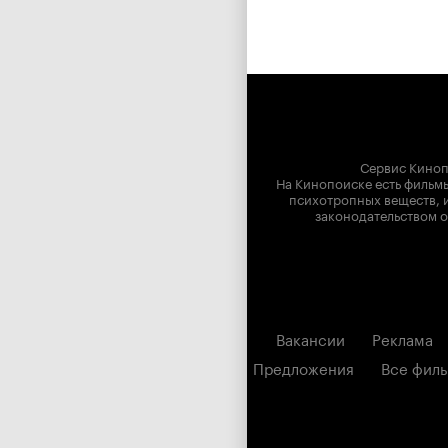
Сервис Киноп
На Кинопоиске есть фильмы
психотропных веществ, и
законодательством о
Вакансии
Реклама
Предложения
Все фил