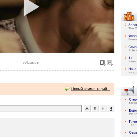
2.
Зеле
The G
3.
Форр
Forre
4.
Спис
Schind
5.
1+1
Intou
добавить в:
6.
Нача
Incep
Новый комментарий...
Стер
Sterl
Войн
War o
Плен
The C
Семе