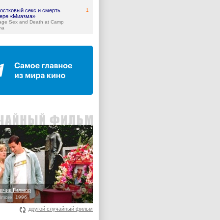
остковый секс и смерть
1
гере «Миазма»
age Sex and Death at Camp
ma
вчик Гилмор
lmore, 1996
другой случайный фильм