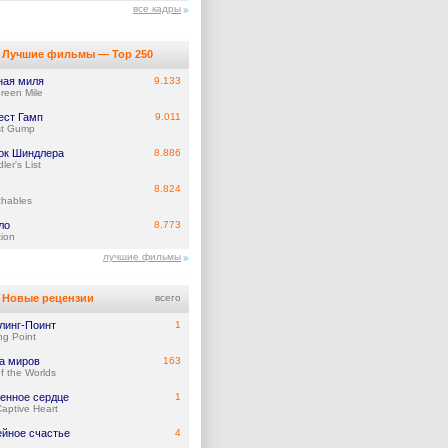
все кадры
Лучшие фильмы — Top 250
ная миля
9.133
reen Mile
ест Гамп
9.011
st Gump
ок Шиндлера
8.886
ler's List
8.824
chables
ло
8.773
tion
лучшие фильмы
Новые рецензии
всего
линг-Поинт
1
ing Point
а миров
163
f the Worlds
енное сердце
1
aptive Heart
йное счастье
4