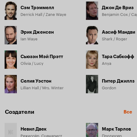
близкие его не знают, а совершенно чужие люди уверяют, 
Сэм Трэммелл
Джон Де Вриз
что он их лучший друг. Все, что осталось от прежней 
Derrick Hall / Zane Waye
жизни - это разум и воспоминания. И жить теперь 
придется по законам этой, чужой реальности...
Эрик Дженсен
Аасиф Мандви
Ian Waye
Shark / Roger
Сьюзэн Мэй Прэтт
Тара Сабкофф
Olivia / Lucy
Anya
Селия Уэстон
Питер Джиллз
Lillian Hall / Mrs. Winter
Gordon
Создатели
Все
Невил Двек
Марк Тарлов
Режиссёр, Сценарист
Продюсер