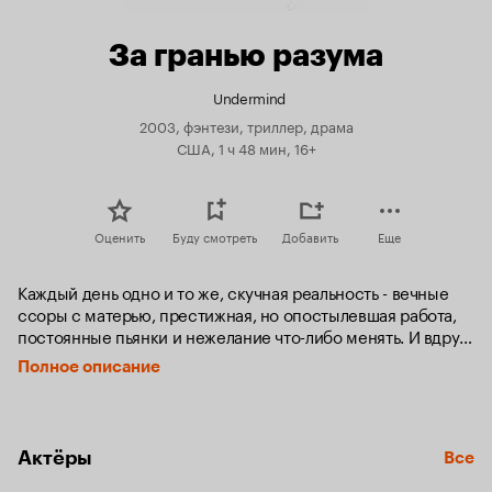
За гранью разума
Undermind
2003, фэнтези, триллер, драма
США, 1 ч 48 мин, 16+
Оценить
Буду смотреть
Добавить
Еще
Каждый день одно и то же, скучная реальность - вечные 
ссоры с матерью, престижная, но опостылевшая работа, 
постоянные пьянки и нежелание что-либо менять. И вдруг, 
в один момент, жизнь круто изменилась, все встало с ног 
Полное описание
на голову. Произошло что-то непонятное, необъяснимое и 
невозможное. 

Тело свое, но при этом чужое, из зеркала смотрит его 
Актёры
Все
лицо, но он его не узнает. Город родной, но незнакомый, 
люди вокруг те же, что и раньше, но другие. Друзья и 