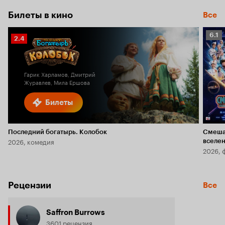
Билеты в кино
Все
Рейт
6.1
Рейтинг
2.4
Кино
Кинопоиска
6.1
2.4
Гарик Харламов, Дмитрий
Журавлев, Мила Ершова
Билеты
Последний богатырь. Колобок
Смеша
2026, комедия
вселе
2026, 
Рецензии
Все
Saffron Burrows
3601 рецензия