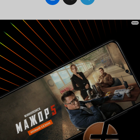
жизнь одни сплошные серые будни и ничего
интересного. Все меняется утром, когда
однажды он просыпается. Случилось нечто за
гранью разума, нечто необъяснимое. Тело то,
но что-то ни так, он как будто он и не он
одновременно. Место где он живет в то же
время то, и нето. Те, кто он знал - его не знают,
а незнакомые люди говорят, что он их близкий
человек. Мужчине предстоит во всем
разобраться, как будто он попал в
таинственный и непонятный сон... 'Главное
правило реальности — не запутаться в своих
иллюзиях.' Американский актер Сэм Трэммелл
родом из Нового Орлеана как раз и играет
главного героя. У него тут аж две роли: Дерек и
Зейн. История его героя запутанная. Сначала
пытаешься разобраться что происходит, а
потом понимаешь идея режиссера была
прикольная. Две реальности. Два Мир. Две
жизни. А герои поменялись местами в
реальности. Крутая идея повторюсь, и вот бы
сняли ремейк. Эту бы историю в другой
режиссуре и иными актерами. Думаю, когда-
нибудь что-то похожее снимут. Данный
слабенький и сырой фильм заслуживает