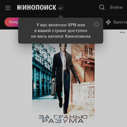
Войти
Онлайн-кинотеатр
Билет
Попробовать Плюс
У вас включен VPN или
в вашей стране доступен
не весь каталог Кинопоиска