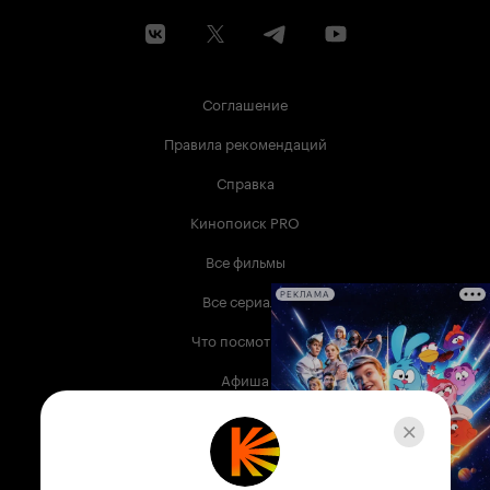
запутанных головоломок, жанра и фэнтези, и
фантастики, возможно привлечет данное кино
внимание, но по моему мнению 'Undermind'
провальный и горький фильм. Он не получился
и пичкает нас чем-то очень сомнительным. 'За
Соглашение
гранью разума' - американский, детективный,
криминальный, фантастический триллер 2003
Правила рекомендаций
года. Итог, задумка чувствовалась, но фильм
так себе. Говорю ему 'нет'.
Справка
Кинопоиск PRO
Все фильмы
Все сериалы
РЕКЛАМА
Что посмотреть
Афиша
Музыка
Телепрограмма