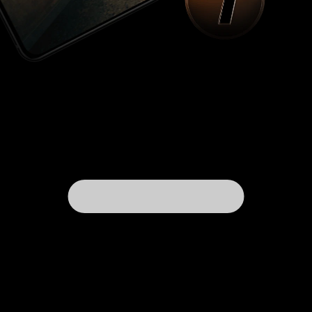
перезагрузки. Вышеупомянутый актер Сэм
Трэммелл играет в кино и сериалах очень и
очень давно, но в актерской карьере ему не
везло. Лучшие роли уходили другим, а Сэму
доставались лишь проходные роли второго
плана. Так он не сыграл свою главную роль. Вся
его работа мишура. В этом фильме актер не
смог оживить персонажа, хотя и старался, и
сам слился с недоделанным фильмом.
Возможно, иной актер постарался бы что-то
добавить к сомнительному фильму, что-то
изменить. В женских ролях запомнились Селия
Уэстон. Ее амплуа и как раз играть в драмах,
семейных фильмах. Вторая актриса в женской
роли, конечно, же запомнилась тут Эллен
Помпео. Ее тут было неожиданно, но приятно
видеть. Звезда культового медицинского
сериала 'Анатомия страсти' хорошая актриса,
но смогла раскрыться только после 2005 года,
когда как раз начала играть в классном
сериале доктора Грей. До 2005 года все
фильмы с участием с ней были провальные.
Хороший фильм есть с ее участием, как
например 'Поймай меня если сможешь', но у
нее там эпизодическая роль. Любителей