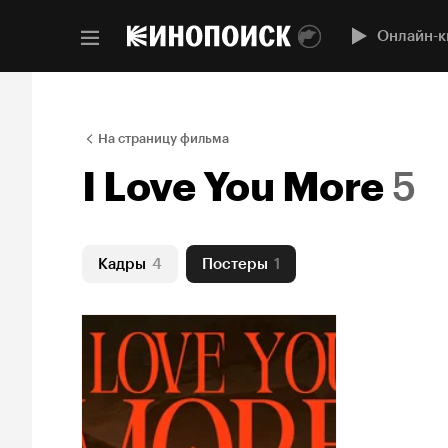
Онлайн-к
На страницу фильма
I Love You More
5
Кадры
4
Постеры
1