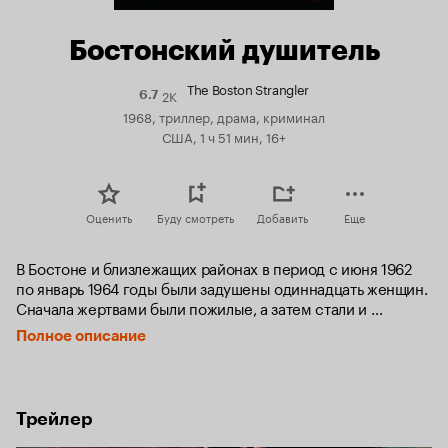
Бостонский душитель
The Boston Strangler
2K
Рейтинг
6.7
Кинопоиска
1968, триллер, драма, криминал
6.7
США, 1 ч 51 мин, 16+
Оценить
Буду смотреть
Добавить
Еще
В Бостоне и близлежащих районах в период с июня 1962 
по январь 1964 годы были задушены одиннадцать женщин. 
Сначала жертвами были пожилые, а затем стали и 
молодые девушки. Полиция во главе с Джоном Боттомли 
Полное описание
находится в тупике - допрошены и проверены уже все 
стоящие на учете извращенцы. Город в панике, особенно 
его женская часть населения. Отчаявшись, детективы 
привлекают к расследованию экстрасенса.
Трейлер