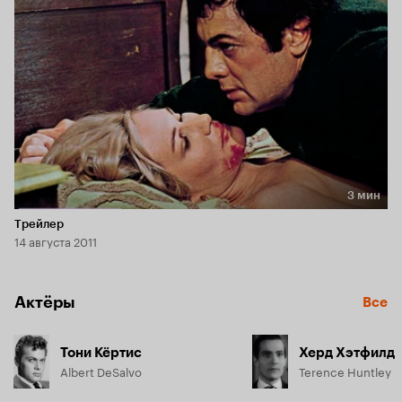
3 мин
Длительность 3 мин
Трейлер
14 августа 2011
Актёры
Все
Тони Кёртис
Херд Хэтфилд
Albert DeSalvo
Terence Huntley