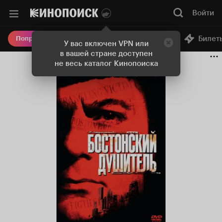
Войти
Онлайн-кинотеатр
Билет
Попробовать Плюс
У вас включен VPN или
в вашей стране доступен
не весь каталог Кинопоиска