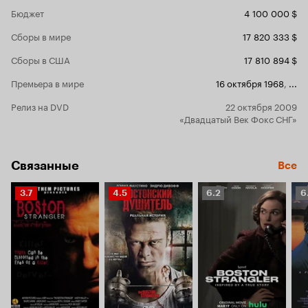
сцене, когд
Бюджет
4 100 000 $
которую он 
тут немала
Сборы в мире
17 820 333 $
уйти режисс
нестандарт
Сборы в США
17 810 894 $
скрытой ли
Душителя. Фильм является хорошей
Премьера в мире
16 октября 1968
,
...
качественно
в ритме к к
Релиз на DVD
22 октября 2009
заставляет 
«Двадцатый Век Фокс СНГ»
Физически 
он запрятал
выт
Связанные
Все
Рейтинг
Рейтинг
Рейтинг
Р
3.7
4.5
6.2
6
Кинопоиска
Кинопоиска
Кинопоиска
К
3.7
4.5
6.2
6.