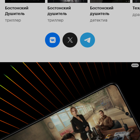
Бостонский
Бостонский
Бостонский
Тех
дра
Душитель
душитель
душитель
триллер
триллер
детектив