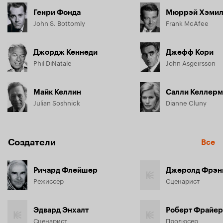
Генри Фонда
Мюррэй Хэмил
John S. Bottomly
Frank McAfee
Джордж Кеннеди
Джефф Кори
Phil DiNatale
John Asgeirsson
Майк Келлин
Салли Келлерм
Julian Soshnick
Dianne Cluny
Создатели
Все
Ричард Флейшер
Джеролд Фрэн
Режиссёр
Сценарист
Эдвард Энхалт
Роберт Фрайер
Сценарист
Продюсер