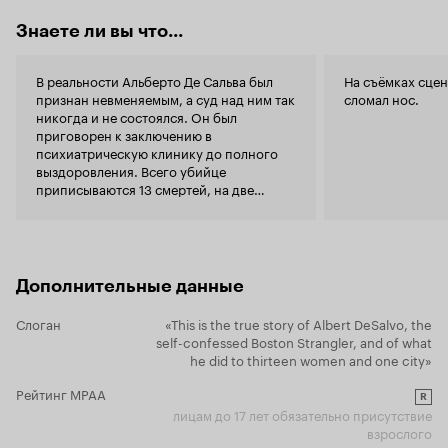
и смотрится гораздо сильнее того же 'Зодиака'
художестве
Дэвида Финчера 8 из 10
Знаете ли вы что...
данный мом
других кар
приём, за к
В реальности Альберто Де Сальва был
На съёмках сце
браться пон
признан невменяемым, а суд над ним так
сломал нос.
весьма неп
никогда и не состоялся. Он был
которое тя
приговорен к заключению в
Приходится идти 
психиатрическую клинику до полного
актёрской и
выздоровления. Всего убийце
важных звёз
приписываются 13 смертей, на две
Джордж Ке
больше, чем в официальной версии. В
коренастый 
1973 году Де Сальво поместили в
нему.
Генри
психиатрический госпиталь, где он
так значите
вскоре был убит другими пациентами.
сравнению с
Дополнительные данные
других ключ
примером хо
Слоган
«This is the true story of Albert DeSalvo, the
разгневанн
self-confessed Boston Strangler, and of what
которому ча
he did to thirteen women and one city»
проныр по х
на данную р
Рейтинг MPAA
R
его образ с
лицам до 17 лет обязательно присутствие
добиться ка
взрослого
перевоплощ