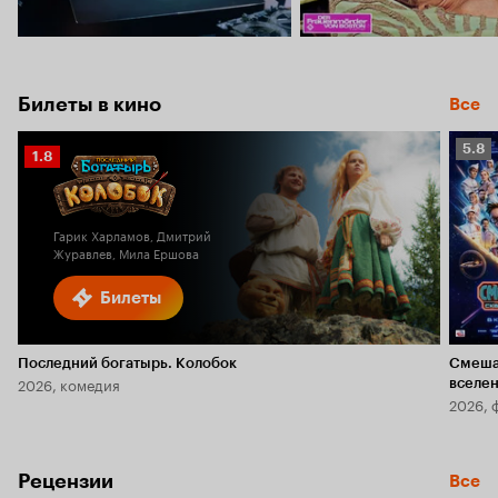
Билеты в кино
Все
Рейт
5.8
Рейтинг
1.8
Кино
Кинопоиска
5.8
1.8
Гарик Харламов, Дмитрий
Журавлев, Мила Ершова
Билеты
Последний богатырь. Колобок
Смеша
2026, комедия
вселе
2026, 
Рецензии
Все