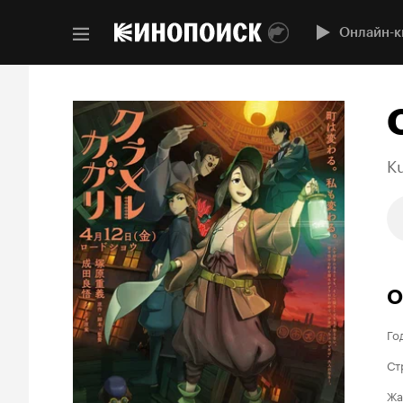
Онлайн-к
K
О
Го
Ст
Жа