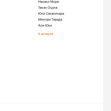
Нанако Мори
Такэо Оцука
Юки Сакакихара
Минори Тэрада
Аои Юки
8 актеров