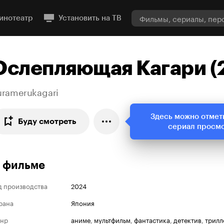
инотеатр
Установить на ТВ
Ослепляющая Кагари (
uramerukagari
Здесь можно отмет
Буду смотреть
сериал просм
 фильме
д производства
2024
рана
Япония
нр
аниме
,
мультфильм
,
фантастика
,
детектив
,
трилл