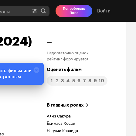
Попробовать
Войти
Плюс
2024)
–
Недостаточно оценок,
рейтинг формируется
Оценить фильм
ить фильм или
отренным
1
2
3
4
5
6
7
8
9
10
В главных ролях
Аянэ Сакура
Ёсимаса Хосоя
Нацуми Каваида
ер