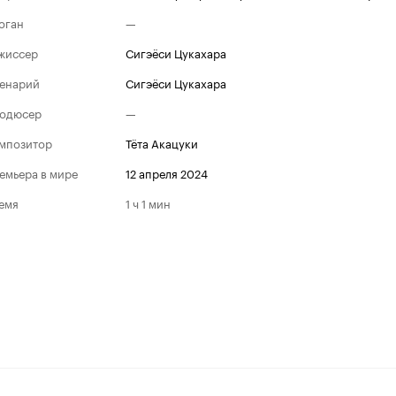
оган
—
жиссер
Сигэёси Цукахара
енарий
Сигэёси Цукахара
одюсер
—
мпозитор
Тёта Акацуки
емьера в мире
12 апреля 2024
емя
1 ч 1 мин