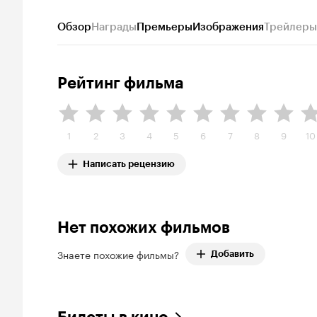
Обзор
Награды
Премьеры
Изображения
Трейлеры
Рейтинг фильма
1
2
3
4
5
6
7
8
9
10
Написать рецензию
Нет похожих фильмов
Знаете похожие фильмы?
Добавить