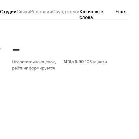
Студии
Связи
Рецензии
Саундтреки
Ключевые
Еще...
слова
–
103 оценки
Недостаточно оценок,
IMDb
:
5.90
рейтинг формируется