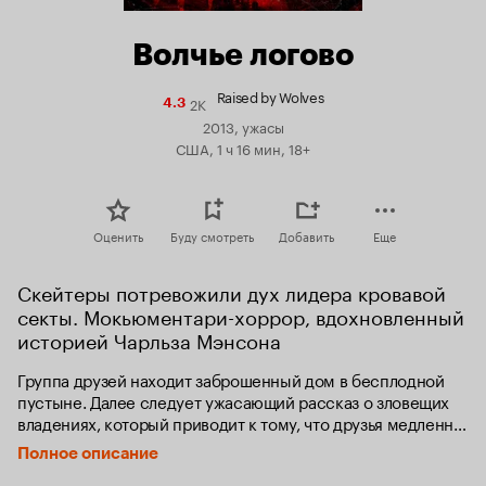
Волчье логово
Raised by Wolves
2K
Рейтинг
4.3
Кинопоиска
2013, ужасы
4.3
США, 1 ч 16 мин, 18+
Оценить
Буду смотреть
Добавить
Еще
Скейтеры потревожили дух лидера кровавой 
секты. Мокьюментари-хоррор, вдохновленный 
историей Чарльза Мэнсона
Группа друзей находит заброшенный дом в бесплодной 
пустыне. Далее следует ужасающий рассказ о зловещих 
владениях, который приводит к тому, что друзья медленно 
настраиваются друг против друга.
Полное описание