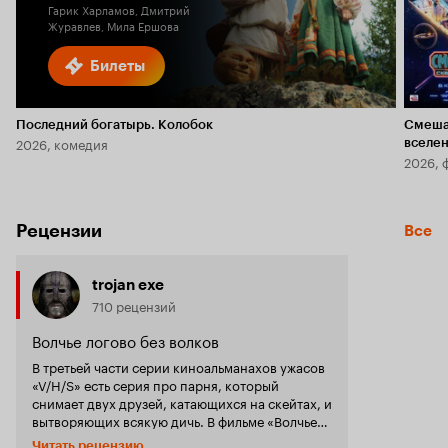
Гарик Харламов, Дмитрий
Журавлев, Мила Ершова
Билеты
Последний богатырь. Колобок
Смеша
2026, комедия
вселе
2026, 
Рецензии
Все
trojan exe
710 рецензий
Волчье логово без волков
В третьей части серии киноальманахов ужасов
«V/H/S» есть серия про парня, который
снимает двух друзей, катающихся на скейтах, и
вытворяющих всякую дичь. В фильме «Волчье
логово» мы можем видеть нечто похожее,
Читать рецензию