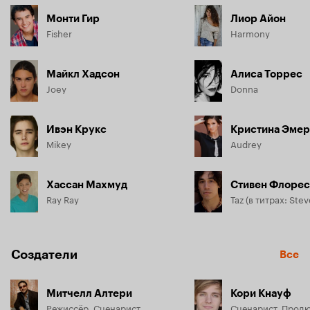
Монти Гир
Лиор Айон
Fisher
Harmony
Майкл Хадсон
Алиса Торрес
Joey
Donna
Ивэн Крукс
Кристина Эме
Mikey
Audrey
Хассан Махмуд
Стивен Флорес
Ray Ray
Taz (в титрах: Stev
Создатели
Все
Митчелл Алтери
Кори Кнауф
Режиссёр, Сценарист
Сценарист, Прод