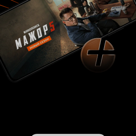
лишь бесит. Из положительного могу выделить
лишь актёрскую игру. И хоть сами герои, как и
их поступки, вызывают раздражение, но
исполнители их ролей очень симпатичные на
вид люди. Видно, что играть они умеют, но из-
за слабо проработанного сценария, это не
помогает. В общем, фильм мне не понравился.
Ничего примечательного или стоящего вы в
нём не увидите. 2 из 10