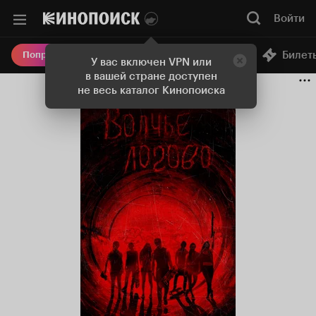
Войти
Онлайн-кинотеатр
Билет
Попробовать Плюс
У вас включен VPN или
в вашей стране доступен
не весь каталог Кинопоиска