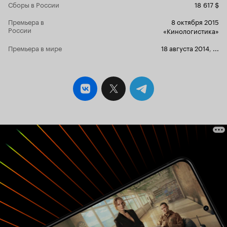
Сборы в России
18 617 $
то самое место, в котором много лет назад
была массовая резня. Изначально они делают
Премьера в
8 октября 2015
это с целью покататься на скейтах в огромном
России
«Кинологистика»
пустом бассейне, который там расположен, но
после катания, решают исследовать строения,
Премьера в мире
18 августа 2014
,
...
стоящие в этом месте. И их совершенно не
смущают слухи, о том, что там водятся
призраки, убивающие всех, кто их
побеспокоит. В глаза сразу бросаются
странные режиссёрские решения. Ведь перед
нами не «найденная плёнка» в привычном
понимании. Тут есть и наложенная музыка, и
моменты с перемоткой видео, и различные
компьютерные эффекты типа эквалайзера. При
этом почти половина фильма происходит в
темноте, и нам ничего не видно. Не спасает
даже режим ночного видения. В плане
спецэффектов картина тоже не может
похвастаться ничем особенным. Довольно
слабая компьютерная графика, неестественная
розово-красная кровь, светящиеся вдалеке
точки, в виде глаз и так далее. Особенно бесит
то, что голоса у героев тихие, а шумы как будто
усилены в 10 раз, что постоянно заставляет
вздрагивать от неожиданности, что не пугает, а