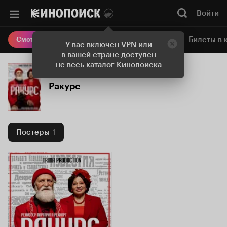
Войти
Онлайн-кинотеатр
Билеты в 
Смотреть кино
У вас включен VPN или
в вашей стране доступен
не весь каталог Кинопоиска
Ракурс
Постеры
1