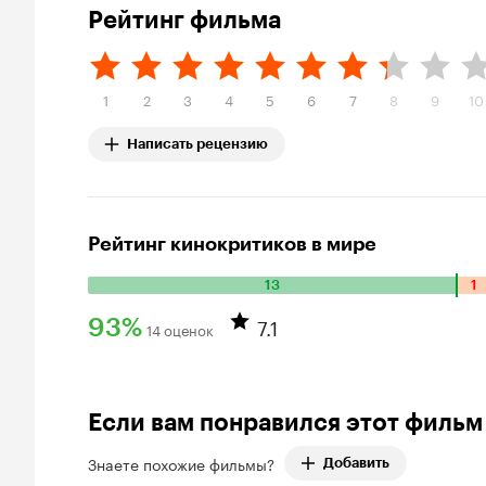
Рейтинг фильма
1
2
3
4
5
6
7
8
9
10
Написать рецензию
Рейтинг кинокритиков в мире
13
1
Количество положительных оценок: 13. Количество отрица
7.1
93%
14 оценок
Рейтинг Кинопоиска 93%
Если вам понравился этот фильм
Знаете похожие фильмы?
Добавить