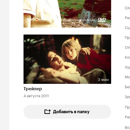
Сл
Ре
Сц
Пр
Оп
Ко
Ху
Мо
2 мин
Длительность 2 мин
Бю
Трейлер
4 августа 2011
Зр
Пр
Добавить в папку
Ре
Во