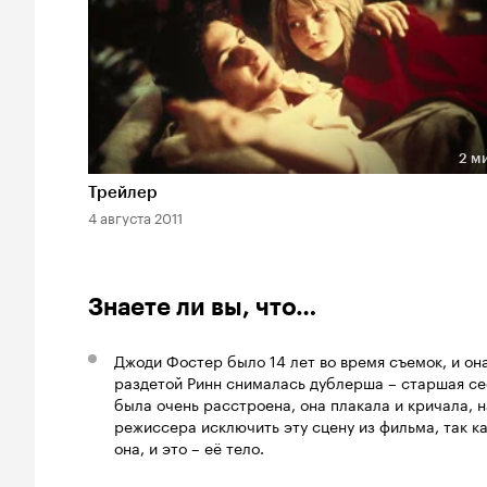
2 м
Длительность 2 мин
Трейлер
4 августа 2011
Знаете ли вы, что…
Джоди Фостер было 14 лет во время съемок, и он
раздетой Ринн снималась дублерша – старшая с
была очень расстроена, она плакала и кричала, н
режиссера исключить эту сцену из фильма, так ка
она, и это – её тело.