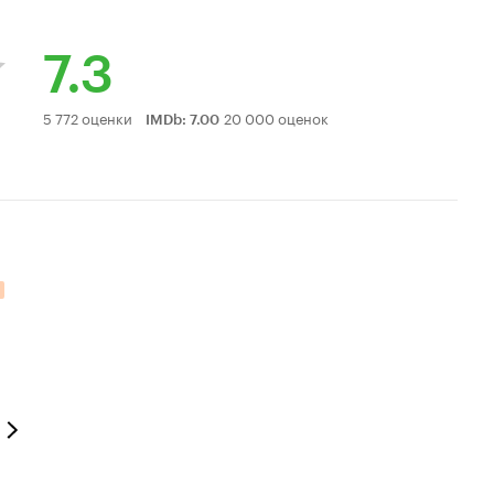
7.3
Рейтинг
5 772 оценки
20 000 оценок
IMDb
:
7.00
Кинопоиска
7.3
тельных оценок: 1.