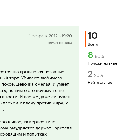
10
Положительная
1 февраля 2012 в 19:20
прямая ссылка
рецензия
Всего
8
80
%
Положительные
 постоянно врываются незваные
2
20
%
нный торт. Убивают любимого
Нейтральные
 покое. Девочка смелая, и умеет
сть, но никто его почему-то не
 в гости. И все же даже ей нужен
ть плечом к плечу против мира, с
..
оропливое, камерное кино-
дома-умудряется держать зрителя
исходящим и попытках
ктрисы такое спокойное лицо и