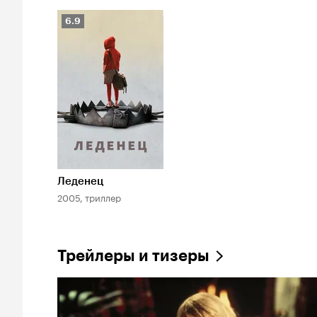
Рейтинг
6.9
Кинопоиска
6.9
Леденец
2005, триллер
Трейлеры и тизеры