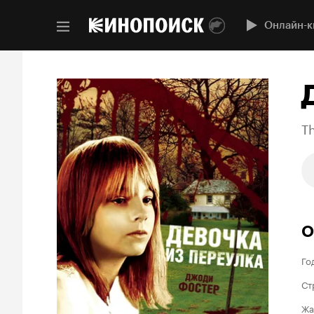
Онлайн-к
Th
О
Го
Ст
Жа