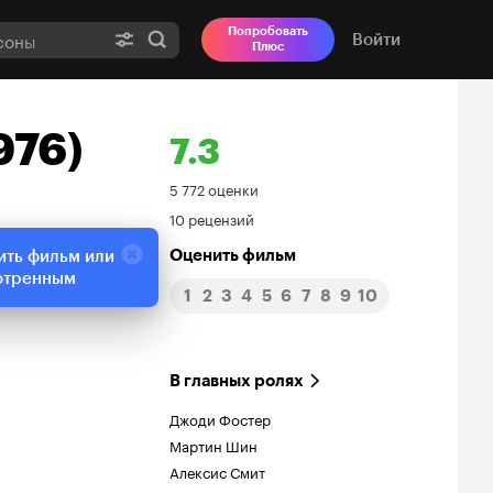
Попробовать
Войти
Плюс
976)
7.3
Рейтинг
5 772 оценки
10 рецензий
Кинопоиска
Оценить фильм
ить фильм или
7.3
отренным
1
2
3
4
5
6
7
8
9
10
В главных ролях
Джоди Фостер
Мартин Шин
Алексис Смит