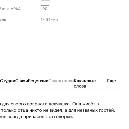
йтинг MPAA
PG
емя
1 ч 31 мин
Студии
Связи
Рецензии
Саундтреки
Ключевые
Еще...
слова
 для своего возраста девчушка. Она живёт в
только отца никто не видел, а для незваных гостей,
инн всегда припасены отговорки.