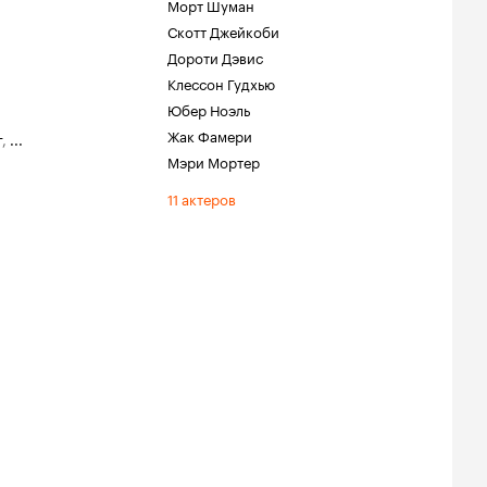
Морт Шуман
Скотт Джейкоби
Дороти Дэвис
Клессон Гудхью
Юбер Ноэль
Жак Фамери
г
,
...
Мэри Мортер
11 актеров