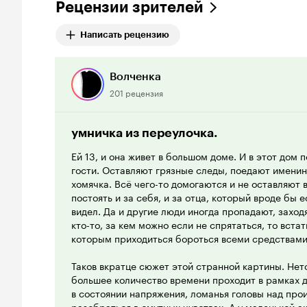
Рецензии зрителей
Написать рецензию
Волченка
201 рецензия
умничка из переулочка.
Ей 13, и она живет в большом доме. И в этот дом
гости. Оставляют грязные следы, поедают имени
хомячка. Всё чего-то домогаются и не оставляют в
постоять и за себя, и за отца, который вроде бы е
видел. Да и другие люди иногда пропадают, заходя
кто-то, за кем можно если не спрятаться, то вста
которым приходиться бороться всеми средствами.
Таков вкратце сюжет этой странной картины. Нет
большее количество времени проходит в рамках 
в состоянии напряжения, ломанья головы над про
разобраться в смутных чувствах. А у маленькой а