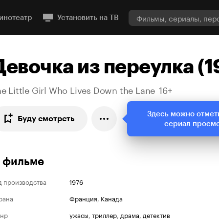
инотеатр
Установить на ТВ
Девочка из переулка (1
e Little Girl Who Lives Down the Lane
16+
Здесь можно отмет
Буду смотреть
сериал просм
 фильме
д производства
1976
рана
Франция
,
Канада
нр
ужасы
,
триллер
,
драма
,
детектив