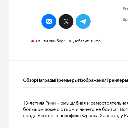
Ре
Вр
Нашли ошибку?
Добавить инфо
Обзор
Награды
Премьеры
Изображения
Трейлеры
13-летняя Ринн – смышлёная и самостоятельная
большом доме с отцом и ничего не боится. Вот 
вроде местного педофила Фрэнка Хэллета, у Р