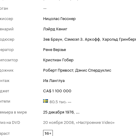
оган
—
жиссер
Ницолас Гесснер
енарий
Лэйрд Кениг
одюсер
Зев Браун
,
Сэмюэл З. Аркофф
,
Харольд Гринбер
ератор
Рене Верзье
мпозитор
Кристиан Гобер
дожник
Роберт Превост
,
Дэнис Спердуклис
нтаж
Ив Ланглуа
джет
CA$ 1 100 000
ители
,
...
80.5 тыс
емьера в мире
25 декабря 1976
,
...
лиз на DVD
20 ноября 2008, «Настроение Video»
зраст
16+