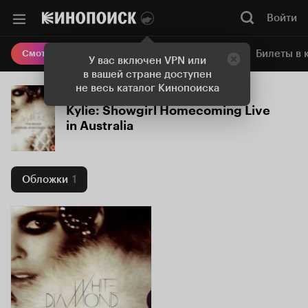
Войти
Онлайн-кинотеатр
Билеты в 
Смотреть кино
У вас включен VPN или
в вашей стране доступен
не весь каталог Кинопоиска
Kylie: Showgirl Homecoming Live
in Australia
Обложки
1