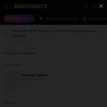
Войти
Онлайн-кинотеатр
Билеты в 
Смотреть кино
Montreal 1976: Games of the XXI Olympiad (мини-
сериал)
1976-1976
Съемочная группа
Режиссеры
Роджер Гудман
Roger Goodman
Актеры