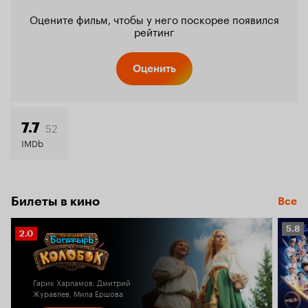
Оцените фильм, чтобы у него поскорее появился
рейтинг
Оценить
52
7.7
IMDb
Билеты в кино
Все
Рейт
5.8
Рейтинг
2.0
Кино
Кинопоиска
5.8
2.0
Гарик Харламов, Дмитрий
Журавлев, Мила Ершова