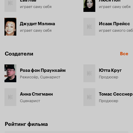
Ева Лав
Люси Пол
играет саму себя
играет саму себя
Джудит Мэлина
Исаак Прейсс
играет саму себя
играет самого се
Создатели
Все
Роза фон Праунхайм
Ютта Круг
Режиссёр, Сценарист
Продюсер
Анна Стигманн
Томас Сесснер
Сценарист
Продюсер
Рейтинг фильма