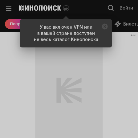
Войти
Онлайн-кинотеатр
Билет
Попробовать Плюс
У вас включен VPN или
в вашей стране доступен
не весь каталог Кинопоиска