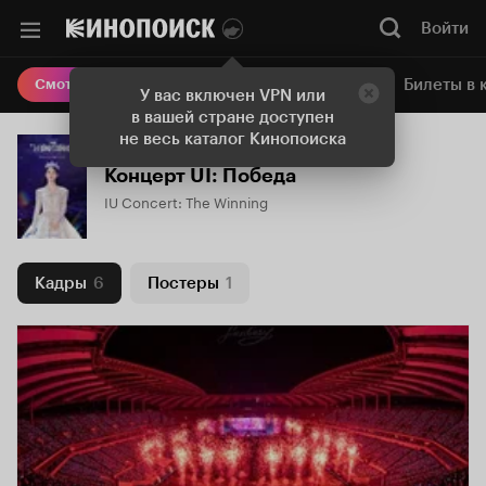
Войти
Онлайн-кинотеатр
Билеты в 
Смотреть кино
У вас включен VPN или
в вашей стране доступен
не весь каталог Кинопоиска
Концерт UI: Победа
IU Concert: The Winning
Кадры
6
Постеры
1