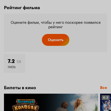
Рейтинг фильма
Оцените фильм, чтобы у него поскорее появился
рейтинг
Оценить
58
7.2
IMDb
Билеты в кино
Все
Рейт
6.2
Кино
6.2