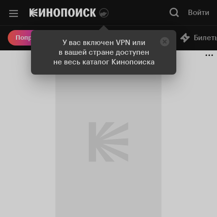
Войти
Онлайн-кинотеатр
Билет
Попробовать Плюс
У вас включен VPN или
в вашей стране доступен
не весь каталог Кинопоиска