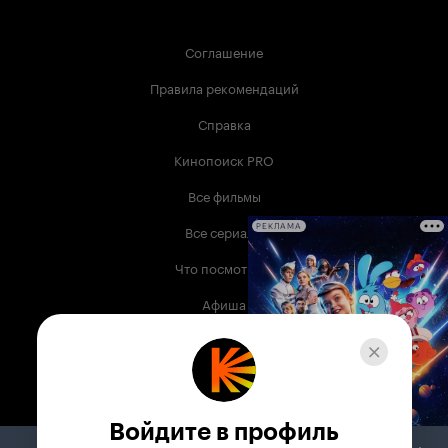
Соглашение
Правила рекомендаций
Справка
Кинопоиск PRO
Все фильмы
Все сериалы
РЕКЛАМА
Что посмотреть
Афиша
Музыка
Телепрограмма
Книги
Войдите в профиль
Служба поддержки