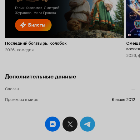
Гарик Харламов, Дмитрий
Журавлев, Мила Ершова
Билеты
Последний богатырь. Колобок
Смеша
2026, комедия
вселе
2026, 
Дополнительные данные
Слоган
—
Премьера в мире
6 июля 2012