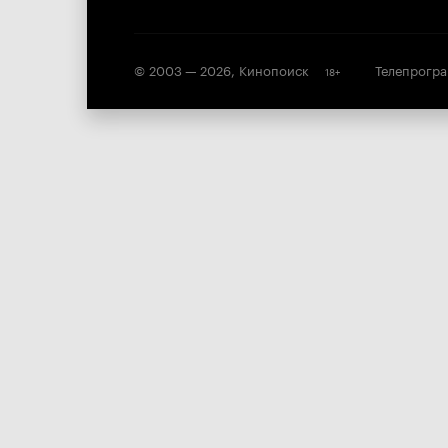
© 2003 —
2026
,
Кинопоиск
Телепрогр
18
+