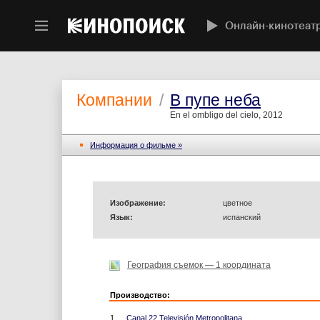
Онлайн-кинотеат
Компании
/
В пупе неба
En el ombligo del cielo, 2012
Информация o фильме »
Изображение:
цветное
Язык:
испанский
География съемок — 1 координата
Производство:
1.
Canal 22 Televisión Metropolitana