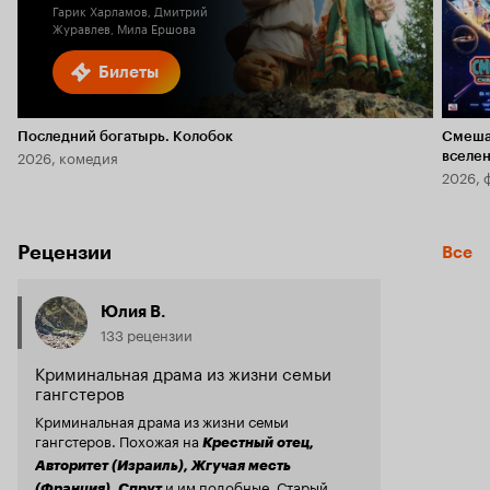
Гарик Харламов, Дмитрий
Журавлев, Мила Ершова
Билеты
Последний богатырь. Колобок
Смеша
2026, комедия
вселе
2026, 
Рецензии
Все
Юлия В.
133 рецензии
Криминальная драма из жизни семьи
гангстеров
Криминальная драма из жизни семьи
гангстеров. Похожая на
Крестный отец,
Авторитет (Израиль), Жгучая месть
и им подобные. Старый
(Франция), Спрут