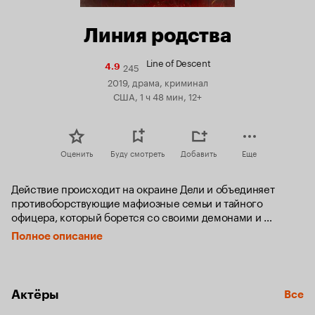
Линия родства
Line of Descent
245
Рейтинг
4.9
Кинопоиска
2019, драма, криминал
4.9
США, 1 ч 48 мин, 12+
Оценить
Буду смотреть
Добавить
Еще
Действие происходит на окраине Дели и объединяет 
противоборствующие мафиозные семьи и тайного 
офицера, который борется со своими демонами и 
принимает участие в свержении мафии.
Полное описание
Актёры
Все