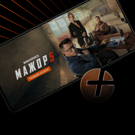
же время братья знакомятся с оружейным
бароном – экзальтированным иностранцем
Чарли… Картина снята по законам
гангстерской саги: подробно показана
семейная жизнь братьев, обеды, беседы, жены,
дети, приемы. Работа законная и
криминальная также отражена: магазин, рэкет,
оружие, коррупция… Рядом с братьями
женщины. Их образы могли бы стать
интересными, но показаны схематично и почти
не запоминаются. Самая заметная – жена
Сиддхарта, стерва и провокаторша. Фильм
снят просто, по законам жанра, без
неожиданностей. Зло наказано, закон
торжествует, невиновные использованы и тоже
осуждены. Попавшие в орбиту криминала
пострадали, чтоб другим неповадно было
впредь. Хитрые ловкачи пока на свободе, но
это временно. Фильм не сказать, чтоб
интересный, нет. Немного скучноватый. Сюжет
также не везде ровный, местами сцены
непонятные и лишние, и поведение героев
странно и неоправданно, и диалоги
неподходящие. Некоторые герои кажутся
неуместными, например, полицейский Рагхав.