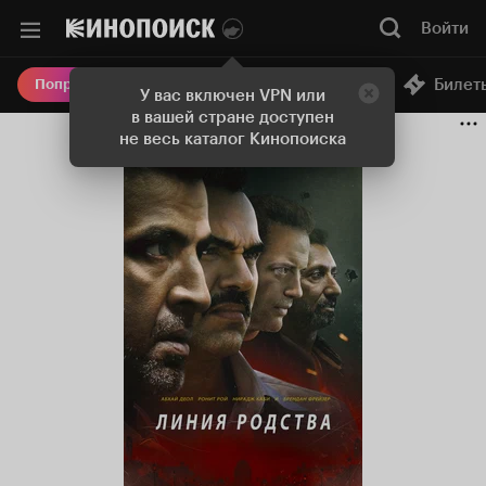
Войти
Онлайн-кинотеатр
Билет
Попробовать Плюс
У вас включен VPN или
в вашей стране доступен
не весь каталог Кинопоиска