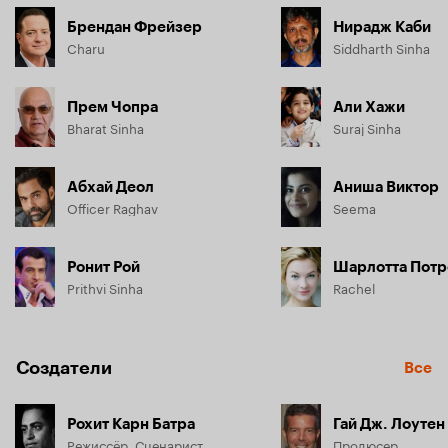
Брендан Фрейзер
Нирадж Каби
Charu
Siddharth Sinha
Прем Чопра
Али Хажи
Bharat Sinha
Suraj Sinha
Абхай Деол
Аниша Виктор
Officer Raghav
Seema
Ронит Рой
Шарлотта Потр
Prithvi Sinha
Rachel
Создатели
Все
Рохит Карн Батра
Гай Дж. Лоутен
Режиссёр, Сценарист
Продюсер