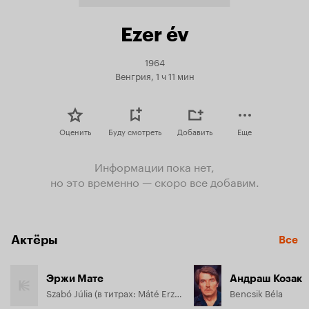
Ezer év
1964
Венгрия, 1 ч 11 мин
Оценить
Буду смотреть
Добавить
Еще
Информации пока нет,
но это временно — скоро все добавим.
Актёры
Все
Эржи Мате
Андраш Козак
Szabó Júlia (в титрах: Máté Erzsi)
Bencsik Béla