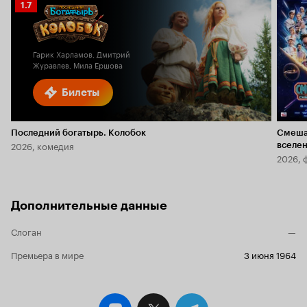
Рейтинг
1.7
Кинопоиска
1.7
Гарик Харламов, Дмитрий
Журавлев, Мила Ершова
Билеты
Последний богатырь. Колобок
Смеша
2026, комедия
вселе
2026, 
Дополнительные данные
Слоган
—
Премьера в мире
3 июня 1964