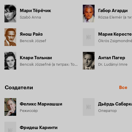
Мари Тёрёчик
Габор Агарди
Szabó Anna
Янош Райз
Мария Керест
Bencsik József
Ökrös Zsigmondn
Клари Тольнаи
Антал Пагер
Bencsik Józsefné (в титрах: Tolnai Klári)
Dr. Ludányi Imre
Создатели
Все
Феликс Мариашши
Дьёрдь Сабарк
Режиссёр
Оператор
Фридеш Каринти