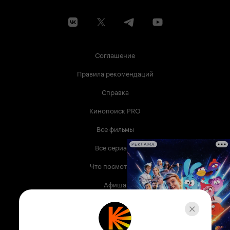
Соглашение
Правила рекомендаций
Справка
Кинопоиск PRO
Все фильмы
Все сериалы
РЕКЛАМА
Что посмотреть
Афиша
Музыка
Телепрограмма