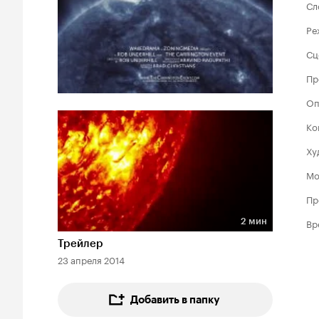
Сл
Ре
Сц
Пр
Оп
Ко
Ху
Мо
Пр
2 мин
Вр
Длительность 2 мин
Трейлер
23 апреля 2014
Добавить в папку