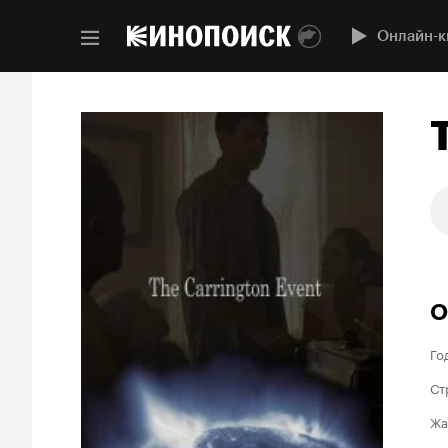
Онлайн-к
О
Го
Ст
Жа