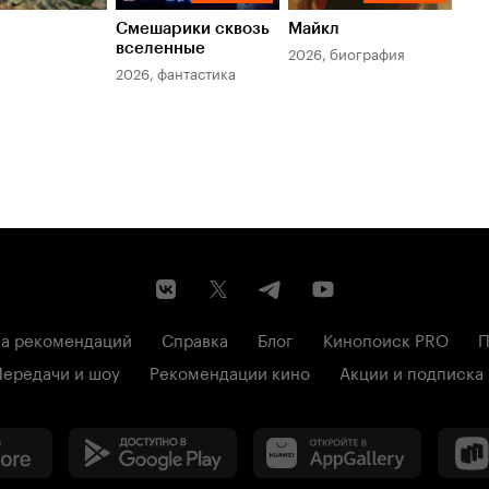
Смешарики сквозь
Майкл
Зл
вселенные
мер
2026, биография
2026, фантастика
202
а рекомендаций
Справка
Блог
Кинопоиск PRO
П
Передачи и шоу
Рекомендации кино
Акции и подписка