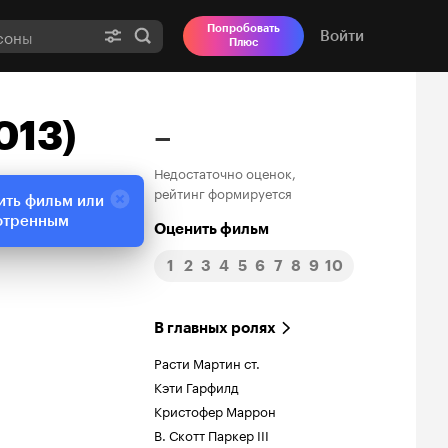
Попробовать
Войти
Плюс
013)
–
Недостаточно оценок,
рейтинг формируется
ить фильм или
отренным
Оценить фильм
1
2
3
4
5
6
7
8
9
10
В главных ролях
Расти Мартин ст.
Кэти Гарфилд
Кристофер Маррон
В. Скотт Паркер III