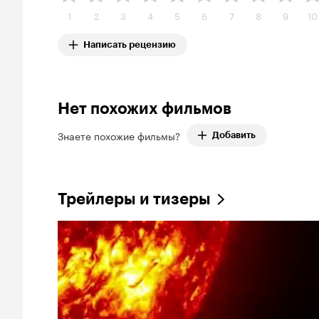
1
2
3
4
5
6
7
8
9
10
Написать рецензию
Нет похожих фильмов
Знаете похожие фильмы?
Добавить
Трейлеры и тизеры