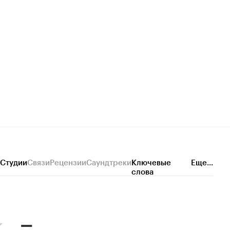
Студии
Связи
Рецензии
Саундтреки
Ключевые
Еще...
слова
–