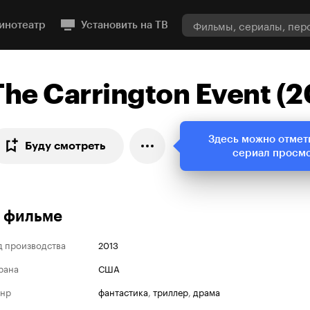
инотеатр
Установить на ТВ
The Carrington Event (2
Здесь можно отмет
Буду смотреть
сериал просм
 фильме
д производства
2013
рана
США
нр
фантастика
,
триллер
,
драма