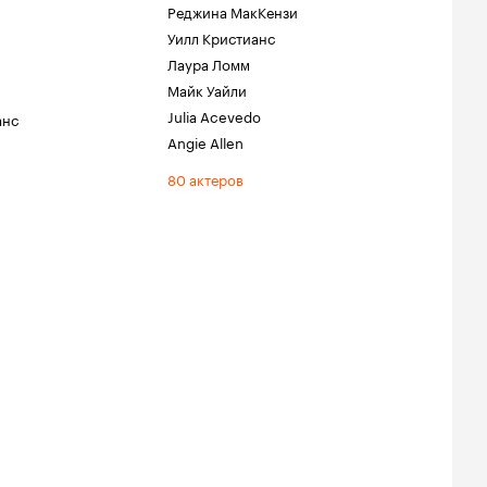
Реджина МакКензи
Уилл Кристианс
Лаура Ломм
Майк Уайли
Julia Acevedo
анс
Angie Allen
80 актеров