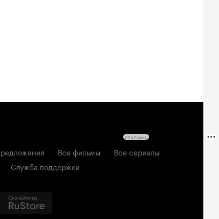
овещие
На деревню
Старый орёл
твецы: Пекло
дедушке 2
2026, семейный
6, ужасы
2026, комедия
РЕКЛАМА
редложения
Все фильмы
Все сериалы
Служба поддержки