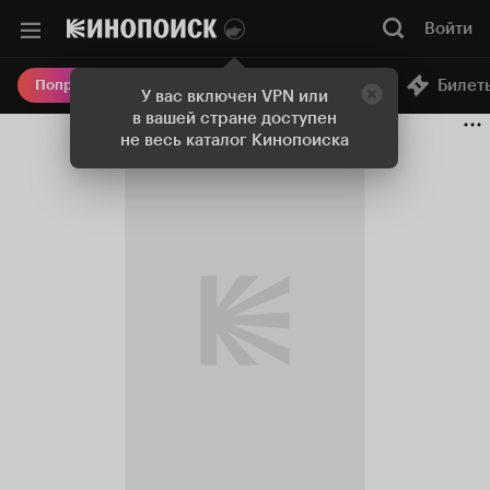
Войти
Онлайн-кинотеатр
Билет
Попробовать Плюс
У вас включен VPN или
в вашей стране доступен
не весь каталог Кинопоиска