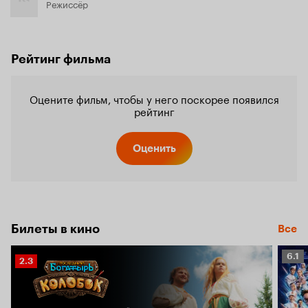
Режиссёр
Рейтинг фильма
Оцените фильм, чтобы у него поскорее появился
рейтинг
Оценить
Билеты в кино
Все
Рейт
6.1
Рейтинг
2.3
Кино
Кинопоиска
6.1
2.3