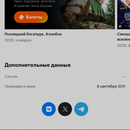
Гарик Харламов, Дмитрий
Журавлев, Мила Ершова
Билеты
Последний богатырь. Колобок
Смеша
2026, комедия
вселе
2026, 
Дополнительные данные
Слоган
—
Премьера в мире
8 сентября 2011