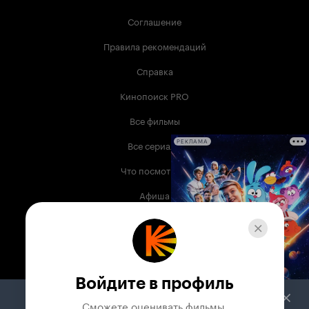
Соглашение
Правила рекомендаций
Справка
Кинопоиск PRO
Все фильмы
Все сериалы
РЕКЛАМА
Что посмотреть
Афиша
Музыка
Телепрограмма
Книги
Войдите в профиль
Служба поддержки
Сможете оценивать фильмы,
