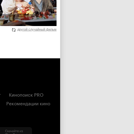
000
другой случайный фильм
г
Кинопоиск PRO
Рекомендации кино