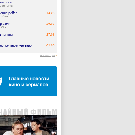
лишься
d'enfants
ение рейса
13.08
 Water
р Сити
20.08
 City
а сирени
27.08
ос как предчувствие
03.09
премьеры