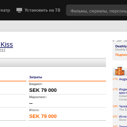
театр
Установить на ТВ
 Kiss
Deathly
Deathly 
2012
Подпис
Затраты
178.
Андр
Бюджет:
SEK 79 000
179.
Инди
крес
India
Маркетинг:
Crusa
--
180.
Чело
The E
Итого:
SEK 79 000
181.
Исче
Gone 
182.
Трен