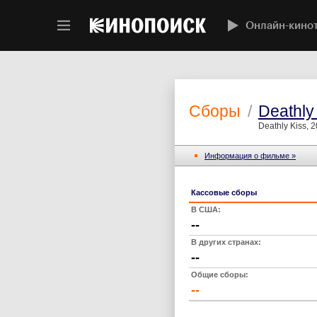
Онлайн-кино
Сборы
/
Deathly
Deathly Kiss, 
Информация о фильме »
Кассовые сборы
В США:
--
В других странах:
--
Общие сборы:
--