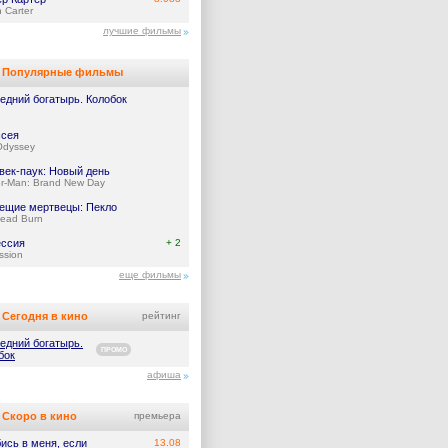
 Carter
лучшие фильмы
Популярные фильмы
едний богатырь. Колобок
сея
Odyssey
век-паук: Новый день
er-Man: Brand New Day
ещие мертвецы: Пекло
Dead Burn
ссия
+ 2
ssion
еще фильмы
Сегодня в кино
рейтинг
едний богатырь.
ПРОМО
бок
афиша
Скоро в кино
премьера
ись в меня, если
13.08