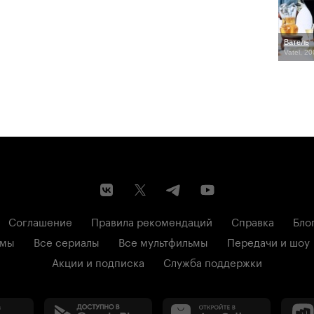
Ватель
Vatel, 2
Соглашение
Правила рекомендаций
Справка
Бло
ьмы
Все сериалы
Все мультфильмы
Передачи и шоу
Акции и подписка
Служба поддержки