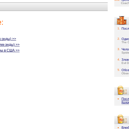
Coach
:
1.
Посл
-энды) >>
2.
Одис
The 
уик-энды) >>
3.
Чело
ры в США >>
Spid
4.
Злов
Evil 
5.
Обсе
Obse
Посл
Коло
Влюб