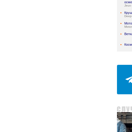
осме
Jeux 
Круш
Deep
Мото
Motor
Ветк
Косм