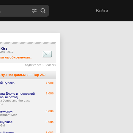
Войти
 Kiss
Kiss, 2012
ка на обновления...
подписался 1 человек
Лучшие фильмы — Top 250
ей Рублев
8.088
ана Джонс и последний
8.086
товый поход
na Jones and the Last
de
век-слон
8.086
lephant Man
знувшая
8.085
Girl
ер Картер
8.083