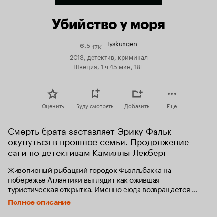
Убийство у моря
Tyskungen
17K
Рейтинг
6.5
Кинопоиска
2013, детектив, криминал
6.5
Швеция, 1 ч 45 мин, 18+
Оценить
Буду смотреть
Добавить
Еще
Смерть брата заставляет Эрику Фальк 
окунуться в прошлое семьи. Продолжение 
саги по детективам Камиллы Лекберг
Живописный рыбацкий городок Фьелльбакка на 
побережье Атлантики выглядит как ожившая 
туристическая открытка. Именно сюда возвращается 
автор детективов Эрика, мечтая предаться счастливой 
Полное описание
семейной жизни и творчеству. Но тихая провинциальная 