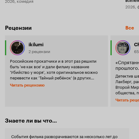
2026, комедия
вселе
2026, 
Рецензии
Все
ikilumi
Ch
2 рецензии
65
Российские прокатчики и в этот раз решили
«Спрятанн
быть 'не как все' и дали фильму название
прошлого.
'Убийство у моря', хотя оригинальное можно
Детектив ш
перевести как 'Тайный ребёнок' (в других
Лакберг, р
версиях - 'Немецкий ребёнок'). Аннотация, как
Читать рецензию
Второй Мир
и это липовое название, почти ничего
общества, 
правдивого вам не скажет. Да, Эрика - молодая
Ханефьордом
писательница, которая вместе со своим мужем
Читать рец
предпочитае
и недавно родившимся ребёнком приезжает в
виньетки, а
тихий городок у моря. А за полгода до этого
об изломанн
умерла её мать в автокатастрофе; женщина не
потомков. Героиня «Спрятанного ребенка»
Знаете ли вы что...
слишком ласковая, она осталась в памяти
писательни
Эрики как человек скупой на эмоции,
жизни – у н
сторонящийся других - даже свою
События фильма разворачиваются за несколько лет до
новорожден
собственную дочь. И тут, буквально в день