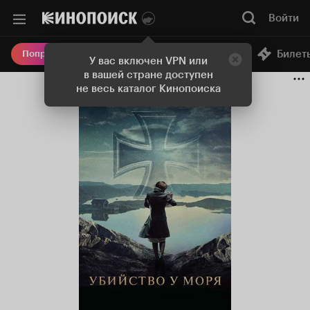
Войти
Онлайн-кинотеатр
Билет
Попробовать Плюс
У вас включен VPN или
в вашей стране доступен
не весь каталог Кинопоиска