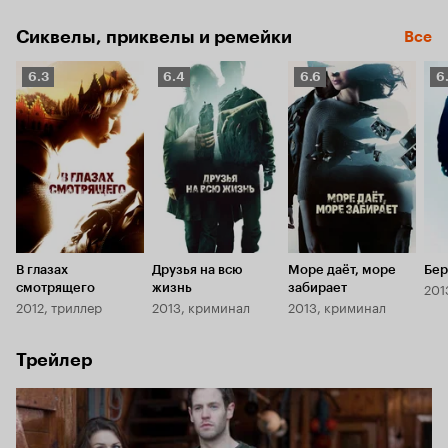
жизнь таит немало секретов. И однажды вековой покой 
Фьелльбакки взрывается новостью о жестоком убийстве.
Сиквелы, приквелы и ремейки
Все
Рейтинг
Рейтинг
Рейтинг
Р
6.3
6.4
6.6
6
Кинопоиска
Кинопоиска
Кинопоиска
К
6.3
6.4
6.6
6.
В глазах
Друзья на всю
Море даёт, море
Бер
201
смотрящего
жизнь
забирает
2012, триллер
2013, криминал
2013, криминал
Трейлер