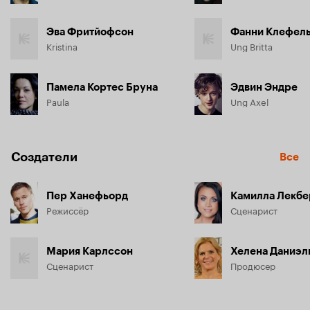
Эва Фритйофсон
Фанни Клефель
Kristina
Ung Britta
Памела Кортес Бруна
Эдвин Эндре
Paula
Ung Axel
Создатели
Все
Пер Ханефьорд
Камилла Лекбе
Режиссёр
Сценарист
Мария Карлссон
Хелена Даниэл
Сценарист
Продюсер