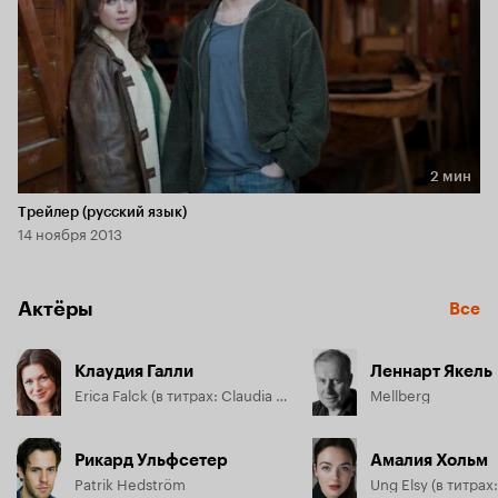
2 мин
Длительность 2 мин
Трейлер (русский язык)
14 ноября 2013
Актёры
Все
Клаудия Галли
Леннарт Якель
Erica Falck (в титрах: Claudia Galli Concha)
Mellberg
Рикард Ульфсетер
Амалия Хольм
Patrik Hedström