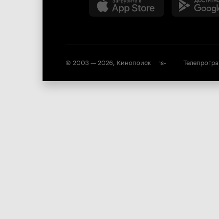
© 2003 —
2026
,
Кинопоиск
Телепрогр
18
+