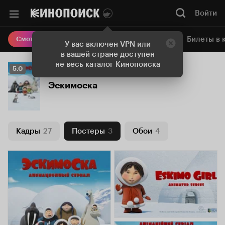
Войти
Онлайн-кинотеатр
Билеты в 
Смотреть кино
У вас включен VPN или
в вашей стране доступен
не весь каталог Кинопоиска
Рейтинг
5.0
Кинопоиска
Эскимоска
5.0
Кадры
27
Постеры
3
Обои
4