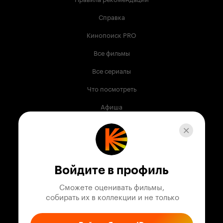
Справка
Кинопоиск PRO
Все фильмы
Все сериалы
Что посмотреть
Афиша
Музыка
Телепрограмма
Книги
Войдите в профиль
Служба поддержки
Сможете оценивать фильмы,

 собирать их в коллекции и не только
© 2003 —
2026
,
Кинопоиск
18
+
Проект компании