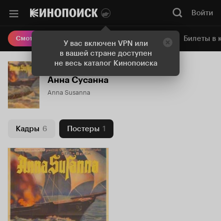
Войти
Онлайн-кинотеатр
Билеты в 
Смотреть кино
У вас включен VPN или
в вашей стране доступен
не весь каталог Кинопоиска
Анна Сусанна
Anna Susanna
Кадры
6
Постеры
1