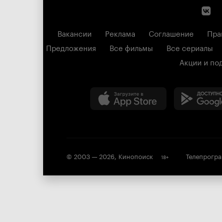
Вакансии
Реклама
Соглашение
Пра
Предложения
Все фильмы
Все сериалы
Акции и по
© 2003 —
2026
,
Кинопоиск
Телепрогр
18
+