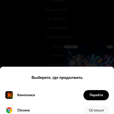
Кинопоиск PRO
Все фильмы
Все сериалы
Что посмотреть
Афиша
РЕКЛАМА
Музыка
Телепрограмма
Книги
Служба поддержки
© 2003 —
2026
,
Кинопоиск
18
+
Проект компании