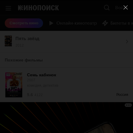
Войти
Онлайн-кинотеатр
Билеты в 
Смотреть кино
Пять звёзд
2012
Похожие фильмы
Семь кабинок
2007
комедия, детектив
5.6
Россия
4122