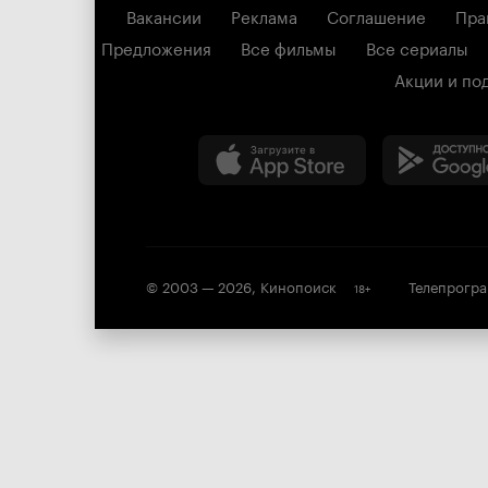
Вакансии
Реклама
Соглашение
Пра
Предложения
Все фильмы
Все сериалы
Акции и по
© 2003 —
2026
,
Кинопоиск
Телепрогр
18
+