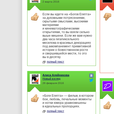
2 марта 2016
Если вы идете на «Богов Египта»
за духовными потрясениями,
скрытыми смыслами, высокими
материями
и кинематографическими
открытиями, то вы взяли сильно
выше мишени. Если же вам нужно
два часа гигапиксельного
месилова в красивых декорациях
под аккомпанемент примитивной
истории о божественном росте
и свершившейся мести, то это
вы в десятку.
полный текст
Алиса Алейникова
Новый взгляд
26 февраля 2016
«Боги Египта» — фильм, в котором
бои, любовь, печальные моменты
и нотки юмора уравновешены
в идеальных пропорциях.
полный текст