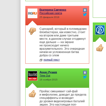
Екатерина Савченко
Российская газета
25 февраля 2016
Сценарий, который в голливудских
блокбастерах, как известно, стоит
на втором или даже третьем
месте, в данном случае отодвинут
еще дальше — на экране
не происходит ничего
вразумительного. Это очередная
ничем не усложненная битва
добра со злом
полный текст
Денис Рузаев
Time Out
16 ноября 2015
Пройас смешивает сай-фай
и мифологию, доводит до предела
спецэффекты и возводит
до уровня видеоигровых баталий
экшен. Это настоящая поп-