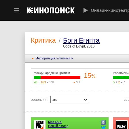
Онлайн-кинотеат
Критика
/
Боги Египта
Gods of Egypt, 2016
Информация o фильме
»
Международные критики
Российски
15
%
28
+
163
= 191
5
+
2
= 7
3.7
рецензии:
со
Mad Dud
Новый взгляд