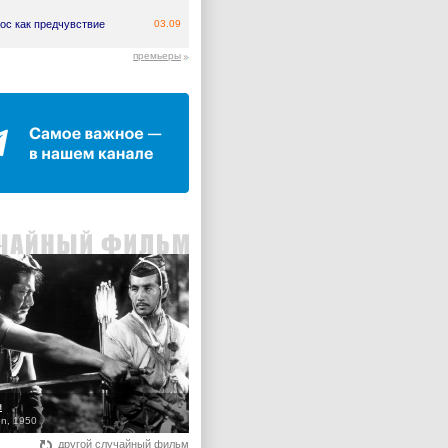
ос как предчувствие
03.09
премьеры
н
n, 1950
другой случайный фильм