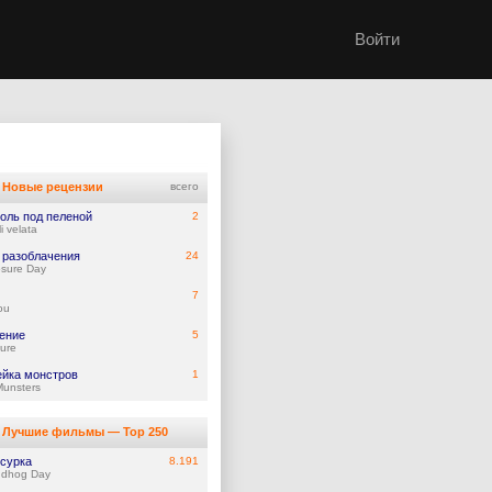
Войти
Новые рецензии
всего
оль под пеленой
2
i velata
 разоблачения
24
osure Day
7
ou
ение
5
ure
йка монстров
1
Munsters
Лучшие фильмы — Top 250
 сурка
8.191
ndhog Day