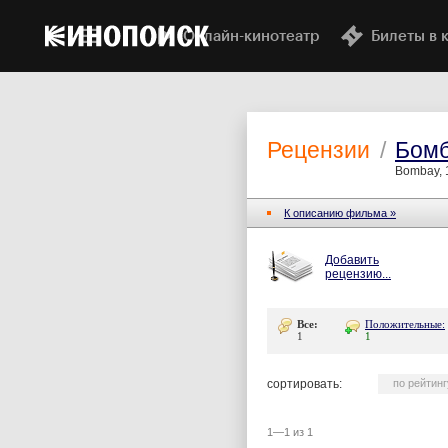
Онлайн-кинотеатр
Билеты в 
Рецензии
/
Бом
Bombay, 
К описанию фильма »
Добавить
рецензию...
Все:
Положительные:
1
1
сортировать:
по рейтинг
1—1 из 1