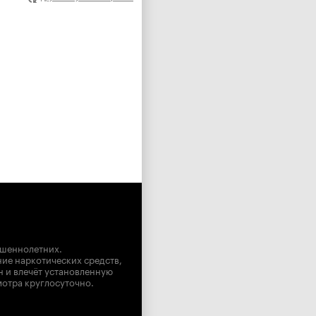
ршеннолетних.
ние наркотических средств,
н и влечёт установленную
мотра круглосуточно.