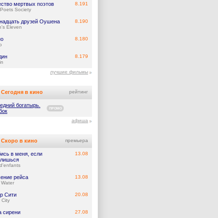
ство мертвых поэтов
8.191
Poets Society
надцать друзей Оушена
8.190
's Eleven
но
8.180
o
дин
8.179
in
лучшие фильмы
Сегодня в кино
рейтинг
едний богатырь.
ПРОМО
бок
афиша
Скоро в кино
премьера
ись в меня, если
13.08
лишься
d'enfants
ение рейса
13.08
 Water
р Сити
20.08
 City
а сирени
27.08