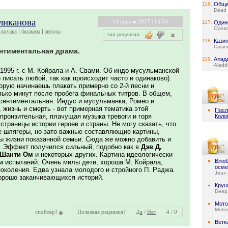
116.
Обще
Dead 
ликанова
14 апреля 2017 | 16:54
117.
Один
Ocean
друзья
фильмы
звёзды
тип рецензии:
118.
Кази
Casin
нтиментальная драма.
119.
Алад
Aladd
1995 г. с М. Койрала и А. Свами. Об индо-мусульманской
о писать любой, так как происходит часто и одинаково).
торую начинаешь плакать примерно со 2-й песни и
лько минут после пробега финальных титров. В общем,
 сентиментальная. Индус и мусульманка, Ромео и
, жизнь и смерть - вот примерная тематика этой
Посл
пронзительная, плачущая музыка тревоги и горя
Коло
страницы истории героев и страны. Не могу сказать, что
е шлягеры, но зато важные составляющие картины,
 жизни показанной семьи. Сюда же можно добавить и
. Эффект получился сильный, подобно как в
Дэв Д,
 Шанти Ом
и некоторых других. Картина идеологически
Влюб
м испытаний. Очень милы дети, хороша М. Койрала,
осме
околения. Едва узнала молодого и стройного П. Раджа.
Jeux 
орошо заканчивающихся историй.
Круш
Deep
Мото
Motor
спойлер?
Полезная рецензия?
Да
/
Нет
4 / 0
Ветк