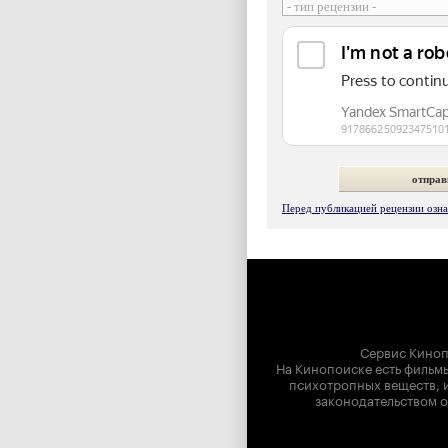
Перед публикацией рецензии ознак
Сервис Киноп
На Кинопоиске есть фильмы
психотропных веществ, и
законодательством о