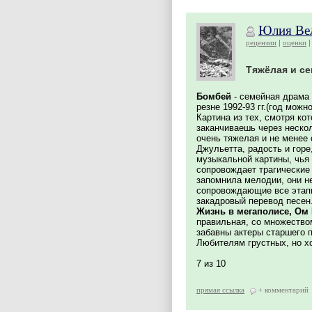
Юлия Ве
рецензии
оценки
Тяжёлая и се
Бомбей
- семейная драма 
резне 1992-93 гг.(год можн
Картина из тех, смотря ко
заканчиваешь через неско
очень тяжелая и не менее
Джульетта, радость и горе
музыкальной картины, чья 
сопровождает трагические 
запомнила мелодии, они н
сопровождающие все этапы
закадровый перевод песен
Жизнь в мегаполисе, Ом
правильная, со множество
забавны актеры старшего п
Любителям грустных, но х
7 из 10
прямая ссылка
+ комментарий