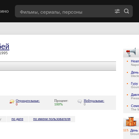
кино
бей
1995
Неап
Napol
День
Discl
Гуру
Gour
Давл
Press
Отрицательные:
Процент:
Нейтральные:
0
100%
0
Семе
The 
у
по дате
по имени пользователя
115.
День
Grou