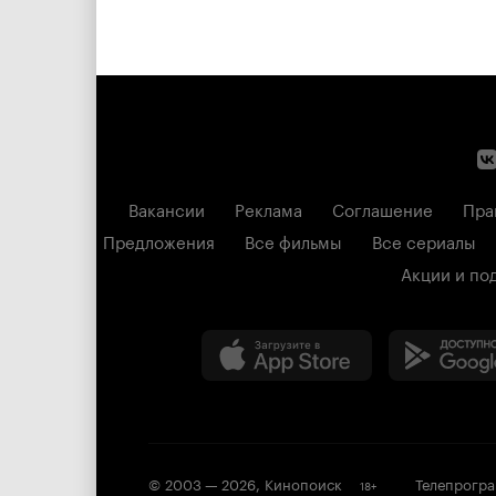
Вакансии
Реклама
Соглашение
Пра
Предложения
Все фильмы
Все сериалы
Акции и по
© 2003 —
2026
,
Кинопоиск
Телепрогр
18
+