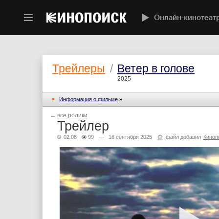
Онлайн-кинотеат
Трейлеры
/
Ветер в голове
2025
Информация о фильме
»
←
все ролики
Трейлер
02:08
99
— 16 сентября 2025
файл добавил
Киноп