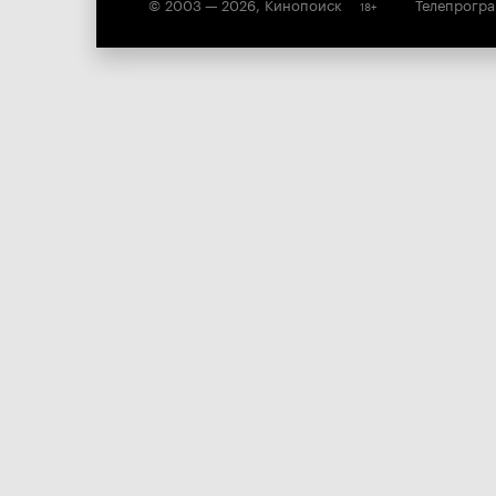
© 2003 —
2026
,
Кинопоиск
Телепрогр
18
+