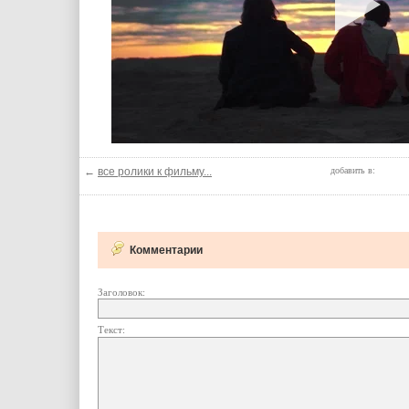
←
все ролики к фильму...
добавить в:
Комментарии
Заголовок:
Текст: