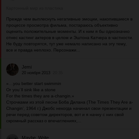
Картонный мир из пластика
Прежде чем выплеснуть негативные эмоции, накопившиеся в
процессе просмотра фильма, постараюсь объективно
оценить положительные моменты. И к ним я бы однозначно
отнес кастинг актеров в целом и Эштона Катчера в частности.
Не буду повторятся, тут уже немало написано на эту тему,
все и правда неплохо. Персонажи...
Jemi
20 ноября 2013
20:35
«…you better start swimmin
Or you`ll sink like a stone
For the times they are a-changin.»
Строчками из этой песни Боба Дилана (The Times They Are a-
Changin’, 1964 г.) Джобс некогда начинал свои презентации и
речи перед советом директоров, вот и я начну с них свой
скромный рассказ о впечатлениях,...
Maybe_Write