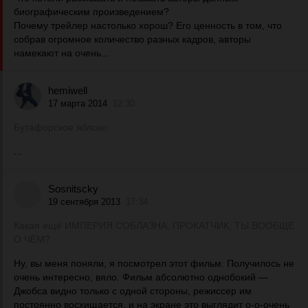
биографическим произведением?
Почему трейлер настолько хорош? Его ценность в том, что
собрав огромное количество разных кадров, авторы
намекают на очень...
hemiwell
17 марта 2014
12:30
Бутафорское яблоко
...
Sosnitscky
19 сентября 2013
17:34
Какая ещё ИМПЕРИЯ СОБЛАЗНА, ПРОКАТЧИК, ТЫ ВООБЩЕ
О ЧЁМ?
Ну, вы меня поняли, я посмотрел этот фильм. Получилось не
очень интересно, вяло. Фильм абсолютно однобокий —
Джобса видно только с одной стороны, режиссер им
постоянно восхищается, и на экране это выглядит о-о-очень