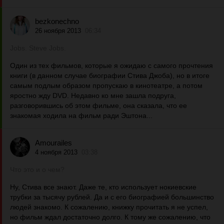
bezkonechno
26 ноября 2013
06:34
Jobs. Steve Jobs.
Один из тех фильмов, которые я ожидаю с самого прочтения
книги (в данном случае биографии Стива Джоба), но в итоге
самым подлым образом пропускаю в кинотеатре, а потом
яростно жду DVD. Недавно ко мне зашла подруга,
разговорившись об этом фильме, она сказала, что ее
знакомая ходила на фильм ради Эштона...
Amourailes
4 ноября 2013
03:38
Что это и о чем?
Ну, Стива все знают. Даже те, кто использует нокиевские
трубки за тысячу рублей. Да и с его биографией большинство
людей знакомо. К сожалению, книжку прочитать я не успел,
но фильм ждал достаточно долго. К тому же сожалению, что