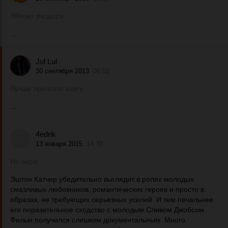
Яблоко раздора
...
Jul Lul
30 сентября 2013
06:52
Лучше прочтите книгу
...
4edrik
13 января 2015
14:39
Не верю
Эштон Катчер убедительно выглядит в ролях молодых
смазливых любовников, романтических героев и просто в
образах, не требующих серьезных усилий. И тем печальнее
его поразительное сходство с молодым Сливом Джобсом.
Фильм получился слишком документальным. Много