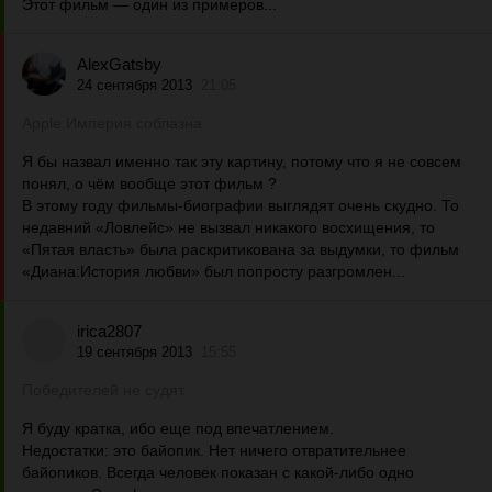
Этот фильм — один из примеров...
AlexGatsby
24 сентября 2013
21:05
Apple:Империя соблазна
Я бы назвал именно так эту картину, потому что я не совсем
понял, о чём вообще этот фильм ?
В этому году фильмы-биографии выглядят очень скудно. То
недавний «Ловлейс» не вызвал никакого восхищения, то
«Пятая власть» была раскритикована за выдумки, то фильм
«Диана:История любви» был попросту разгромлен...
irica2807
19 сентября 2013
15:55
Победителей не судят.
Я буду кратка, ибо еще под впечатлением.
Недостатки: это байопик. Нет ничего отвратительнее
байопиков. Всегда человек показан с какой-либо одно