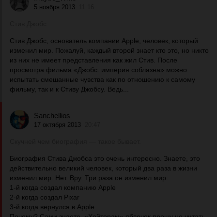
5 ноября 2013
11:16
Стив Джобс
Стив Джобс, основатель компании Apple, человек, который
изменил мир. Пожалуй, каждый второй знает кто это, но никто
из них не имеет представления как жил Стив. После
просмотра фильма «Джобс: империя соблазна» можно
испытать смешанные чувства как по отношению к самому
фильму, так и к Стиву Джобсу. Ведь...
Sanchellios
17 октября 2013
20:47
Скучней чем биография — такое бывает.
Биография Стива Джобса это очень интересно. Знаете, это
действительно великий человек, который два раза в жизни
изменил мир. Нет. Вру. Три раза он изменил мир:
1-й когда создал компанию Apple
2-й когда создал Pixar
3-й когда вернулся в Apple
Почему? Сами знаете. «Хейтерам» яблочек прошу не читать