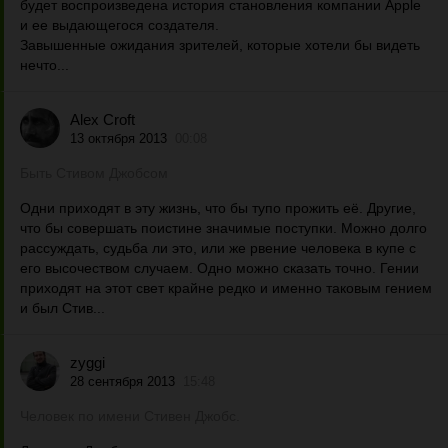
будет воспроизведена история становления компании Apple
и ее выдающегося создателя.
Завышенные ожидания зрителей, которые хотели бы видеть
нечто...
Alex Croft
13 октября 2013
00:08
Быть Стивом Джобсом
Одни приходят в эту жизнь, что бы тупо прожить её. Другие,
что бы совершать поистине значимые поступки. Можно долго
рассуждать, судьба ли это, или же рвение человека в купе с
его высочеством случаем. Одно можно сказать точно. Гении
приходят на этот свет крайне редко и именно таковым гением
и был Стив...
zyggi
28 сентября 2013
15:48
Человек по имени Стивен Джобс.