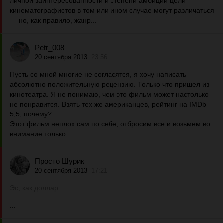
личной заинтересованности и степени амбиций цели
кинематографистов в том или ином случае могут различаться
— но, как правило, жанр...
Petr_008
20 сентября 2013
23:56
Пусть со мной многие не согласятся, я хочу написать
абсолютно положительную рецензию. Только что пришел из
кинотеатра. Я не понимаю, чем это фильм может настолько
не понравится. Взять тех же американцев, рейтинг на IMDb
5,5, почему?
Этот фильм неплох сам по себе, отбросим все и возьмем во
внимание только...
Просто Шурик
20 сентября 2013
17:21
Эс, как доллар.
...