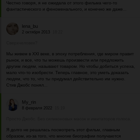
Честно говоря, я не ожидала от этого фильма чего-то
фантастического и феноменального, и конечно же даже...
lena_bu
2 октября 2013
18:22
Сверхчеловек?
Мы живем в XXI веке, в эпоху потребления, где миром правит
рынок, и все, что ты можешь произвести или предложить
другим людям, называют товаром. Но чтобы добиться успеха,
мало что-то изобрести. Теперь главное, это уметь доказать
людям, что то, что ты придумал действительно им нужно.
Стив Джобс понял...
My_rin
8 февраля 2022
15:19
Просто Джобс. Без силиконовых масок и имитаторов голоса.
Я долго не решалась посмотреть этот фильм, главным
образом, из-за того, что многие биографии получаются