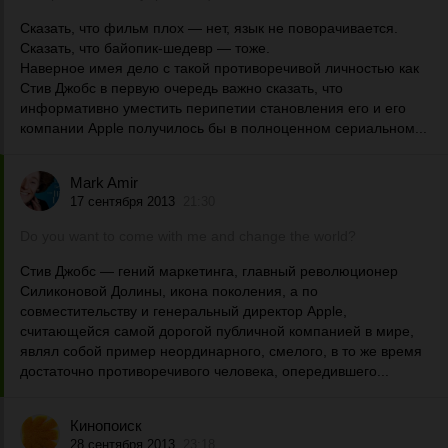
Сказать, что фильм плох — нет, язык не поворачивается.
Сказать, что байопик-шедевр — тоже.
Наверное имея дело с такой противоречивой личностью как
Стив Джобс в первую очередь важно сказать, что
информативно уместить перипетии становления его и его
компании Apple получилось бы в полноценном сериальном...
Mark Amir
17 сентября 2013
21:30
Do you want to come with me and change the world?
Стив Джобс — гений маркетинга, главный революционер
Силиконовой Долины, икона поколения, а по
совместительству и генеральный директор Apple,
считающейся самой дорогой публичной компанией в мире,
являл собой пример неординарного, смелого, в то же время
достаточно противоречивого человека, опередившего...
Кинопоиск
28 сентября 2013
23:18