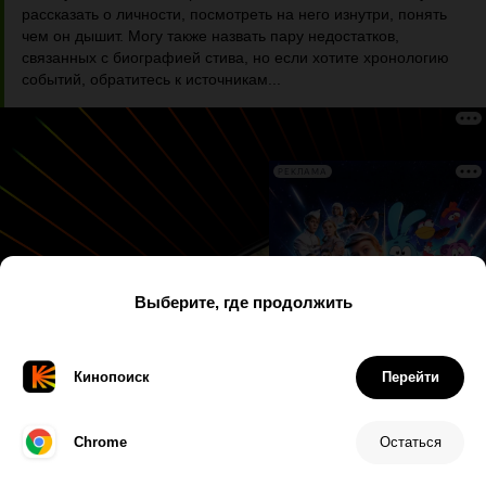
рассказать о личности, посмотреть на него изнутри, понять
чем он дышит. Могу также назвать пару недостатков,
связанных с биографией стива, но если хотите хронологию
событий, обратитесь к источникам...
РЕКЛАМА
Дата
Имя
Рейтинг