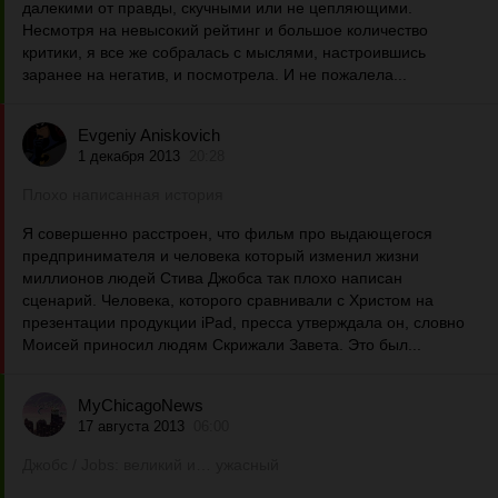
далекими от правды, скучными или не цепляющими.
Несмотря на невысокий рейтинг и большое количество
критики, я все же собралась с мыслями, настроившись
заранее на негатив, и посмотрела. И не пожалела...
Evgeniy Aniskovich
1 декабря 2013
20:28
Плохо написанная история
Я совершенно расстроен, что фильм про выдающегося
предпринимателя и человека который изменил жизни
миллионов людей Стива Джобса так плохо написан
сценарий. Человека, которого сравнивали с Христом на
презентации продукции iPad, пресса утверждала он, словно
Моисей приносил людям Скрижали Завета. Это был...
MyChicagoNews
17 августа 2013
06:00
Джобс / Jobs: великий и… ужасный