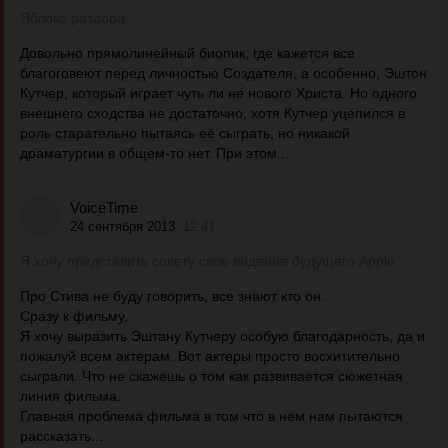
Яблоко раздора
Довольно прямолинейный биопик, где кажется все
благоговеют перед личностью Создателя, а особенно, Эштон
Кутчер, который играет чуть ли не нового Христа. Но одного
внешнего сходства не достаточно, хотя Кутчер уцепился в
роль старательно пытаясь её сыграть, но никакой
драматургии в общем-то нет. При этом...
VoiceTime
24 сентября 2013
12:41
Я хочу представить совету свое видение будущего Apple
Про Стива не буду говорить, все знают кто он.
Сразу к фильму.
Я хочу выразить Эштану Кутчеру особую благодарность, да и
пожалуй всем актерам. Вот актеры просто восхитительно
сыграли. Что не скажешь о том как развивается сюжетная
линия фильма.
Главная проблема фильма в том что в нем нам пытаются
рассказать...