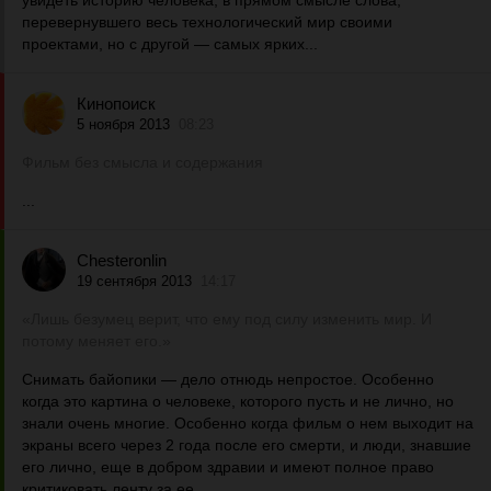
увидеть историю человека, в прямом смысле слова,
перевернувшего весь технологический мир своими
проектами, но с другой — самых ярких...
Кинопоиск
5 ноября 2013
08:23
Фильм без смысла и содержания
...
Chesteronlin
19 сентября 2013
14:17
«Лишь безумец верит, что ему под силу изменить мир. И
потому меняет его.»
Снимать байопики — дело отнюдь непростое. Особенно
когда это картина о человеке, которого пусть и не лично, но
знали очень многие. Особенно когда фильм о нем выходит на
экраны всего через 2 года после его смерти, и люди, знавшие
его лично, еще в добром здравии и имеют полное право
критиковать ленту за ее...