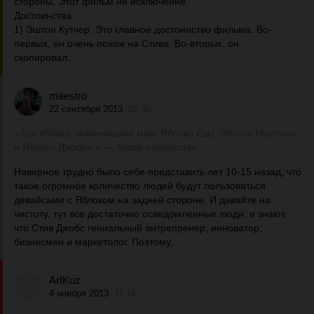
стороны. Этот фильм не исключение.
Достоинства:
1) Эштон Кутчер. Это главное достоинство фильма. Во-
первых, он очень похож на Стива. Во-вторых, он
скопировал...
maestro
22 сентября 2013
02:40
«Три яблока, изменившие мир: Яблоко Евы, Яблоко Ньютона
и Яблоко Джобса.» — Автор неизвестен
Наверное трудно было себе представить лет 10-15 назад, что
такое огромное количество людей будут пользоваться
девайсами с Яблоком на задней стороне. И давайте на
чистоту, тут все достаточно осведомленные люди, и знают,
что Стив Джобс гениальный антрепренер, инноватор,
бизнесмен и маркетолог. Поэтому...
ArtKuz
4 ноября 2013
11:16