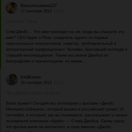
Вильгельмина137
17 сентября 2013
13:14
One More Thing
Стив Джобс… Что вам приходит на ум, когда вы слышите это
имя? CEO Apple и Pixar, создатель одного из первых
персональных компьютеров, новатор, требовательный и
авторитарный перфекционист. Человек, бросивший колледж и
ставший миллиардером. Таким мы знаем Джобса по
биографиям и презентациям, но каким...
KirillKireev
19 сентября 2013
23:12
При Джобсе такого не было…
Всем привет! Сегодня мы поговорим о фильме «Джобс.
Империя соблазна», который вышел в российский прокат 19
сентября, и который, как вы понимаете, рассказывает о жизни
основателя компании «Apple» — Стива Джобса. Скажу сразу,
что фильм меня не впечатлил, и пока именно «Джобс.