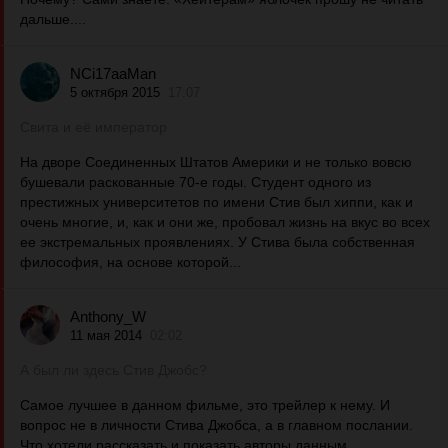
дальше....
NCi17aaMan
5 октября 2015
17:07
Свита и её император
На дворе Соединенных Штатов Америки и не только вовсю
бушевали раскованные 70-е годы. Студент одного из
престижных университетов по имени Стив был хиппи, как и
очень многие, и, как и они же, пробовал жизнь на вкус во всех
ее экстремальных проявлениях. У Стива была собственная
философия, на основе которой...
Anthony_W
11 мая 2014
02:02
А был ли здесь Стив Джобс?
Самое лучшее в данном фильме, это трейлер к нему. И
вопрос не в личности Стива Джобса, а в главном послании.
Что хотели рассказать и показать авторы данным