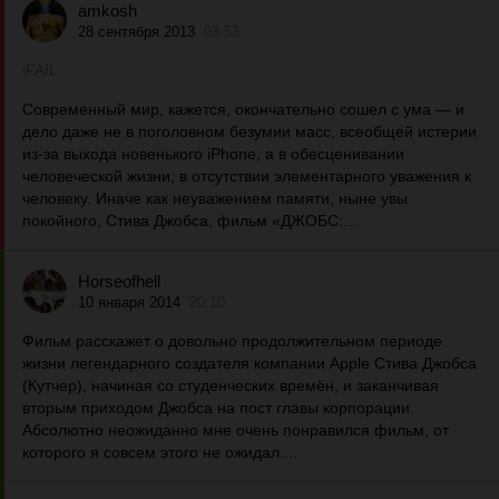
amkosh
28 сентября 2013
03:53
iFAIL
Современный мир, кажется, окончательно сошел с ума — и
дело даже не в поголовном безумии масс, всеобщей истерии
из-за выхода новенького iPhone, а в обесценивании
человеческой жизни, в отсутствии элементарного уважения к
человеку. Иначе как неуважением памяти, ныне увы
покойного, Стива Джобса, фильм «ДЖОБС:...
Horseofhell
10 января 2014
20:10
Фильм расскажет о довольно продолжительном периоде
жизни легендарного создателя компании Apple Стива Джобса
(Кутчер), начиная со студенческих времён, и заканчивая
вторым приходом Джобса на пост главы корпорации.
Абсолютно неожиданно мне очень понравился фильм, от
которого я совсем этого не ожидал....