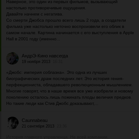
Наверное, это один из первых фильмов, вызывающий
настолько противоречивые ощущения.
Давайте начнем с негатива.
Со смерти Джобса прошло всего лишь 2 года, а создатели
фильма уже настолько неточно воспроизвели его облик в
самом начале. Картина начинается с его выступления в Apple
Hall в 2001 году (именно...
АндрЭ-Кино навсегда
19 ноября 2013
16:31
«Джобс: империя соблазна». Это одна из лучших
биографических драм последних лет. Это история гения-
перфекциониста, обладавшего революционным мышлением.
Многие говорят, что в наше время все уже изобрели и новому
поколению осталось лишь пожинать плоды величия предков.
Но такие люди как Стив Джобс доказывают,...
Caunnabeau
21 сентября 2013
23:36
История главного управленца. Не всей компании.