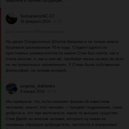
айфонов и прочей продукции....
SumarokovNC-17
18 февраля 2014
16:22
Дао Стива или Яблоко раздора
На дворе Соединенных Штатов Америки и не только вовсю
бушевали раскованные 70-е годы. Студент одного из
престижных университетов по имени Стив был хиппи, как и
очень многие, и, как и они же, пробовал жизнь на вкус во всех
ее экстремальных проявлениях. У Стива была собственная
философия, на основе которой...
evgenia_dolinenko
9 января 2014
16:29
Мы привыкли, что, если снимают фильм об известном
человеке, значит, этот человек — предмет подражания, сама
доброта и, что там мелочиться, какое-то высшее существо.
Стив Джобс во многом человек, которого ну никак не
назовешь образцом добродетели, честности и альтруизма.