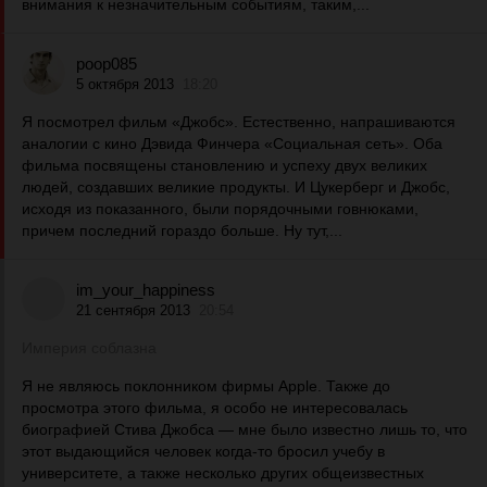
внимания к незначительным событиям, таким,...
poop085
5 октября 2013
18:20
Я посмотрел фильм «Джобс». Естественно, напрашиваются
аналогии с кино Дэвида Финчера «Социальная сеть». Оба
фильма посвящены становлению и успеху двух великих
людей, создавших великие продукты. И Цукерберг и Джобс,
исходя из показанного, были порядочными говнюками,
причем последний гораздо больше. Ну тут,...
im_your_happiness
21 сентября 2013
20:54
Империя соблазна
Я не являюсь поклонником фирмы Apple. Также до
просмотра этого фильма, я особо не интересовалась
биографией Стива Джобса — мне было известно лишь то, что
этот выдающийся человек когда-то бросил учебу в
университете, а также несколько других общеизвестных