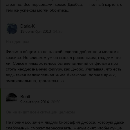
странно. Все персонажи, кроме Джобса, — полный картон, с
тем же успехом могли обойтись...
Daria-K
19 сентября 2013
14:25
На один раз
Фильм в общем-то не плохой, сделан добротно и местами
красиво. Но слишком уж он вышел ровненьким, гладким что
ли. Совсем иных хотелось бы впечатлений от фильма про
столь неоднозначную фигуру, как Джобс. Учитывая, что есть
ведь такая великолепная книга Айзексона, полная ярких,
эмоциональных, трогательных...
Buritt
9 сентября 2014
20:50
Он не видит всей ситуации целиком
Не понимаю, зачем людям биография джобса, которую даже
слабоумный сможет перессказать. Фильм снят, чтобы лучше