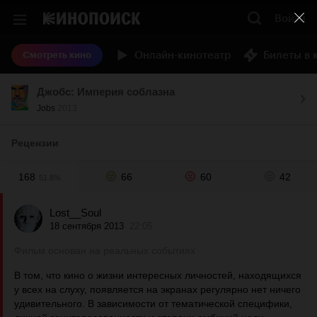
Войти
Онлайн-кинотеатр
Билеты в 
Смотреть кино
Джобс: Империя соблазна
Jobs
2013
Рецензии
168
66
60
42
51.8%
Lost__Soul
18 сентября 2013
22:05
Фильм основан на реальных событиях
В том, что кино о жизни интересных личностей, находящихся
у всех на слуху, появляется на экранах регулярно нет ничего
удивительного. В зависимости от тематической специфики,