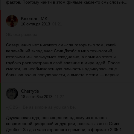
фактов. Поэтому найти в этом фильме какие-то смысловые...
Kinoman_MK
16 октября 2013
01:21
Яблоко раздора
Совершенно нет никакого смысла говорить о том, какой
величайший вклад внес Стив Джобс в мир технологий,
которыми мы пользуемся ежедневно, а помимо этого и
глубоко распространил своё влияние в мире идей. После
смерти, на необыкновенную личность надвинулась еще
большая волна популярности, а вместе с этим — первые...
Cherrytie
18 сентября 2013
11:27
«jOBS»: Be as simple as you can be.
Двухчасовая ода, посвященная одному из столпов
современной цифровой индустрии, рассказывает о Стиве
Джобсе. За два часа экранного времени, в формате 2,35:1