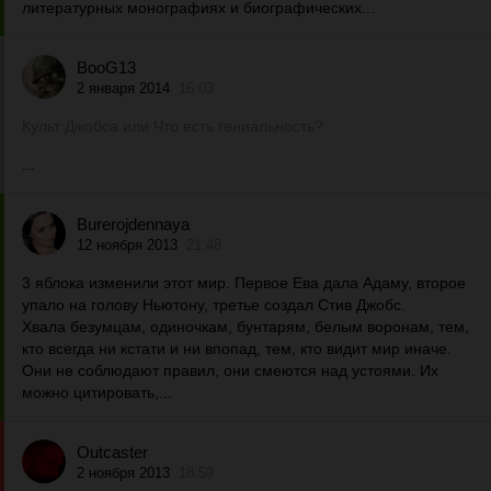
литературных монографиях и биографических...
BooG13
2 января 2014
16:03
Культ Джобса или Что есть гениальность?
...
Burerojdennaya
12 ноября 2013
21:48
3 яблока изменили этот мир. Первое Ева дала Адаму, второе
упало на голову Ньютону, третье создал Стив Джобс.
Хвала безумцам, одиночкам, бунтарям, белым воронам, тем,
кто всегда ни кстати и ни впопад, тем, кто видит мир иначе.
Они не соблюдают правил, они смеются над устоями. Их
можно цитировать,...
Outcaster
2 ноября 2013
18:59