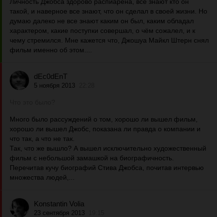
Личность Джобса здорово распиарена, все знают кто он
такой, и наверное все знают, что он сделал в своей жизни. Но
думаю далеко не все знают каким он был, каким обладал
характером, какие поступки совершал, о чём сожалел, и к
чему стремился. Мне кажется что, Джошуа Майкл Штерн снял
фильм именно об этом....
dEc0dEnT
5 ноября 2013
22:28
Что это было?
Много было рассуждений о том, хорошо ли вышел фильм,
хорошо ли вышел Джобс, показана ли правда о компании и
что так, а что не так.
Так, что же вышло? А вышел исключительно художественный
фильм с небольшой замашкой на биографичность.
Перечитав кучу биографий Стива Джобса, почитав интервью
множества людей,...
Konstantin Volia
23 сентября 2013
19:15