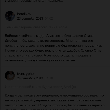
Империя соблазна» стал главным...
hatalikov
23 сентября 2013
04:02
Тёмные стороны светлого гения Apple
Байопики сейчас в моде. А уж снять биографию Стива
Джобса — большая ответственность. Мне понятна его
популярность, хотя я не понимаю благоговения перед ним.
Почему-то все как будто поклоняются Джобсу. Словно Стив
спасал мир, например. А он просто сделал прорыв в
технологиях, что достойно уважения, но не...
ivanzypher
24 сентября 2013
14:10
И в телефонной книге будем перед Atari (с)
Когда я сел писать эту рецензию, я неожиданно осознал, что
не могу с полной уверенностью сказать — понравился мне
этот фильм или нет. С одной стороны, было очень интересно