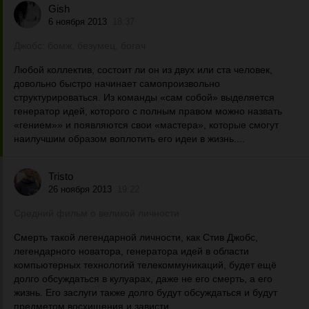
Gish
6 ноября 2013
18:37
Джобс: бомж, безумец, богач
Любой коллектив, состоит ли он из двух или ста человек,
довольно быстро начинает самопроизвольно
структурироваться. Из команды «сам собой» выделяется
генератор идей, которого с полным правом можно назвать
«гением»» и появляются свои «мастера», которые смогут
наилучшим образом воплотить его идеи в жизнь....
Tristo
26 ноября 2013
19:22
Средний фильм о великой личности
Смерть такой легендарной личности, как Стив Джобс,
легендарного новатора, генератора идей в области
компьютерных технологий телекоммуникаций, будет ещё
долго обсуждаться в кулуарах, даже не его смерть, а его
жизнь. Его заслуги также долго будут обсуждаться и будут
предметом восхищения и зависти....