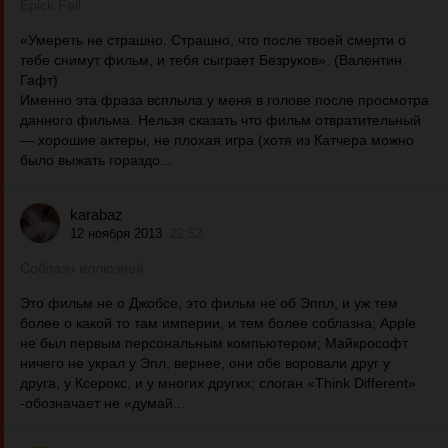
Epick Fail
«Умереть не страшно. Страшно, что после твоей смерти о
тебе снимут фильм, и тебя сыграет Безруков». (Валентин
Гафт)
Именно эта фраза всплыла у меня в голове после просмотра
данного фильма. Нельзя сказать что фильм отвратительный
— хорошие актеры, не плохая игра (хотя из Катчера можно
было выжать гораздо...
karabaz
12 ноября 2013
22:52
Соблазн иллюзией
Это фильм не о Джобсе, это фильм не об Эппл, и уж тем
более о какой то там империи, и тем более соблазна; Apple
не был первым персональным компьютером; Майкрософт
ничего не украл у Эпл, вернее, они обе воровали друг у
друга, у Ксерокс, и у многих других; слоган «Think Different»
-обозначает не «думай...