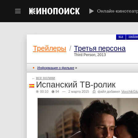
Онлайн-кинотеат
все
трейле
Трейлеры
/
Третья персона
Third Person, 2013
Информация о фильме
»
←
все ролики
Испанский ТВ-ролик
00:10
94
— 2 марта 2015
файл добавил
VovchikGl