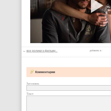
←
все ролики к фильму...
добавить в:
Комментарии
Заголовок:
Текст: