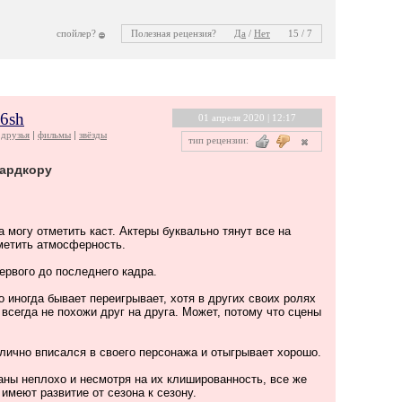
спойлер?
Полезная рецензия?
Да
/
Нет
15 / 7
26sh
01 апреля 2020 | 12:17
друзья
фильмы
звёзды
тип рецензии:
хардкору
 могу отметить каст. Актеры буквально тянут все на
метить атмосферность.
ервого до последнего кадра.
о иногда бывает переигрывает, хотя в других своих ролях
 всегда не похожи друг на друга. Может, потому что сцены
лично вписался в своего персонажа и отыгрывает хорошо.
ны неплохо и несмотря на их клишированность, все же
имеют развитие от сезона к сезону.