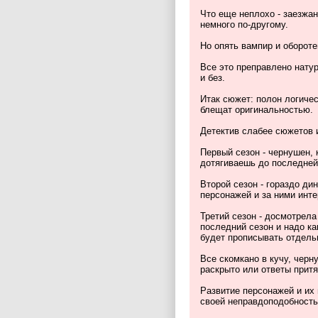
Что еще неплохо - заезжа
немного по-другому.
Но опять вампир и обороте
Все это преправлено нату
и без.
Итак сюжет: полон логичес
блещат оригинальностью.
Детектив слабее сюжетов 
Первый сезон - чернушен, 
дотягиваешь до последней 
Второй сезон - гораздо ди
персонажей и за ними инт
Третий сезон - досмотрела
последний сезон и надо ка
будет прописывать отдель
Все скомкано в кучу, черн
раскрыто или ответы притя
Развитие персонажей и их 
своей неправдоподобност