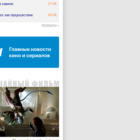
а сирени
27.08
ос как предчувствие
03.09
премьеры
с 2