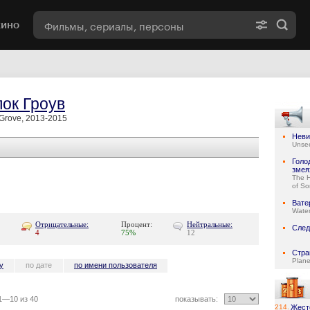
кино
ок Гроув
Grove, 2013-2015
Неви
Unse
Голо
змея
The 
of So
Вате
Water
Отрицательные:
Процент:
Нейтральные:
След
4
75%
12
Стра
Plane
у
по дате
по имени пользователя
1—10 из 40
показывать:
214.
Жест