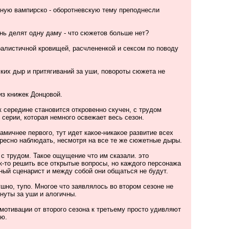
нную вампирско - оборотневскую тему преподнесли
нь делят одну даму - что сюжетов больше нет?
ралистичной кровищей, расчлененкой и сексом по поводу
ких дыр и притягиваний за уши, повороты сюжета не
из книжек Донцовой.
к середине становится откровенно скучен, с трудом
серии, которая немного освежает весь сезон.
намичнее первого, тут идет какое-никакое развитие всех
ересно наблюдать, несмотря на все те же сюжетные дыры.
 с трудом. Такое ощущение что им сказали. это
к-то решить все открытые вопросы, но каждого персонажа
ный сценарист и между собой они общаться не будут.
ушно, тупо. Многое что заявлялось во втором сезоне не
нуты за уши и алогичны.
мотивации от второго сезона к третьему просто удивляют
ью.