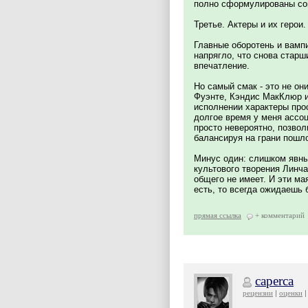
полно сформулированы со
Третье. Актеры и их герои.
Главные оборотень и вампи
напрягло, что снова старш
впечатление.
Но самый смак - это не он
Фуэнте, Кэндис МакКлюр и
исполнении характеры прос
долгое время у меня ассо
просто невероятно, позвол
балансируя на грани пошло
Минус один: слишком явные
культового творения Линча
общего не имеет. И эти ма
есть, то всегда ожидаешь 
прямая ссылка
+ комментарий
caperca
рецензии
оценки