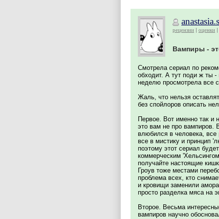
anastasia.
рецензии
оценки
Вампиры - эт
Смотрела сериал по реком
обходит. А тут поди ж ты 
неделю просмотрела все с
Жаль, что нельзя оставля
без спойлоров описать нел
Первое. Вот именно так и 
это вам не про вампиров. 
влюбился в человека, все 
все в мистику и принцип '
поэтому этот сериал буде
коммерческим 'Хельсингом'
получайте настоящие кишк
Гроув тоже местами переб
проблема всех, кто снимае
и кровищи заменили амора
просто разделка мяса на э
Второе. Весьма интересны
вампиров научно обосновал