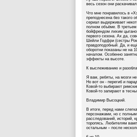
весь сезон они раскачива
Что мне понравилось в «Хэ
преподнесена без такого о
сериал выдерживает некот
полном объёме. В третьем
бойфрендом лихим цыганом
первого сезона. Ах да, со
Шейли Годфри (сестры Ром
правдоподобный. Да, и ещё
оборотни показаны не на 
началом. Особенно занятна
эффекты на высоте.
К выслеживанию и разобла
Я вам, ребяты, на мозги не
Но вот он - перегиб и пара
Ковой-то выбирают римски
Ковой-то запирают в тесны
Владимир Высоцкий.
В итоге, перед нами слег
персонажами, но с полным
расследований, историй, к
торопясь. Любителям вамп
остальным – после несколь
6 из 10