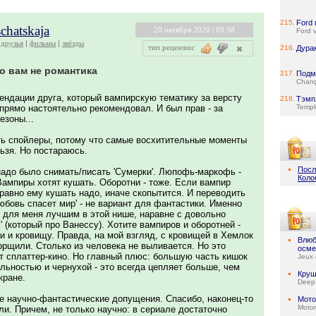
215.
Ford 
schatskaja
20 октября 2020 | 09:58
Ford v
друзья
фильмы
звёзды
тип рецензии:
216.
Дура
о вам не романтика
217.
Подм
Chang
ендации друга, который вампирскую тематику за версту
218.
Тэмп
- прямо настоятельно рекомендовал. И был прав - за
Templ
езоны...
ть спойлеры, потому что самые восхитительные моменты
ьзя. Но постараюсь.
Посл
надо было снимать/писать 'Сумерки'. Люпофь-маркофь -
Коло
Вампиры хотят кушать. Оборотни - тоже. Если вампир
равно ему кушать надо, иначе скопытится. И переводить
любовь спасет мир' - не вариант для фантастики. Именно
т для меня лучшим в этой нише, наравне с довольно
 (который про Ванессу). Хотите вампиров и оборотней -
и и кровищу. Правда, на мой взгляд, с кровищей в Хемлок
Влюб
орщили. Столько из человека не выливается. Но это
осме
т сплаттер-кино. Но главный плюс: большую часть кишок
Jeux 
льностью и чернухой - это всегда цепляет больше, чем
Круш
кране.
Deep
е научно-фантастические допущения. Спасибо, наконец-то
Мото
Motor
и. Причем, не только научно: в сериале достаточно