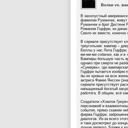
Волки vs. ва
В захолустный американск
фамилии Руманчек, живут 
Руманчек и брат Дестени 
Романом Годфри, из динас
Свело их вместе, конечно 
В сериале присутствует к
треугольник: вампир – дев
Беллы у нас Лита Годфри,
ми-ми-ми собачки, как и в
Вампиры большую часть вр
однако при смерти не разб
«Сумерек», где вампирска
Годфри пытается изобрест
бы их кровью на всю жизн
актриса Фамке Янссен (зн
сериале присутствует рас
напыщенный богатый засра
работяга. В общем, всё ка
Создатели «Хэмлок Гроув»
персонажей и взаимоотнош
события, прямо скажем не
фирма Годфри, заброшенны
диалогов. Из-за всего этог
я таки досмотрел до конца
лучше первого. Ближе к к