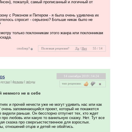
нсен), пожалуй, самый прописанный и логичный от
зону с Ромэном и Питером - я была очень удивлена их
отелось спросит - серьезно? Больше никак было не
?
смотру только поклонникам этого жанра или поклонникам
скада.
спойлер?
Полезная рецензия?
Да
/
Нет
55 / 14
gos
14 сентября 2019 | 14:24
друзья
фильмы
звёзды
тип рецензии:
 немного не в себе
нях и прочей нечести уже не могут удивить нас или как
в' очень запоминающийся проект, который не покажется
е видели раньше. Он бесспорно отпугнет тех, кто ждет
 про любовь или какую то ванильную сказку. Нет. Тут все
щая сказка про сверхъестественное для взрослых.
ы, отношений отцов и детей не обойтись.