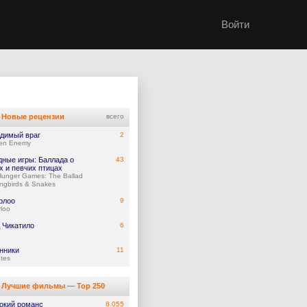
Войти
Новые рецензии
всего
димый враг
2
en Enemy
дные игры: Баллада о
43
х и певчих птицах
Hunger Games: The Ballad
ngbirds & Snakes
рлоо
9
loo
 Чикатило
6
нники
11
tes
Лучшие фильмы — Top 250
окий романс
8.055