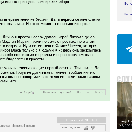
циальные принципы вампирских общин.
Ветк
Косм
р впервые меня не бесили. Да, в первом сезоне слегка
ие школьники. Но этот момент не сильно испортил
и. Лично я просто наслаждалась игрой Джоэля де ла
 Мадлен Мартин: роли не самые простые, но в этом
то искрили. Ну и естественно Фамке Янссен, которая
циировалась только с Людьми Х - здесь она раскрылась
ив себе все тяжкие в прямом и переносном смысле,
сти/подлости и красоты.
 маячки, связывающие первый сезон с 'Твин пикс'. До
 Хемлок Гроув не дотягивает, точнее, вообще ничего
ячки сильно попортили впечатление: если такие намеки
большего.
спойлер?
Полезная рецензия?
Да
/
Нет
16 / 6
10 октября 2020 | 16:56
Люди Ик
друзья
фильмы
звёзды
X2, 2003
тип рецензии: