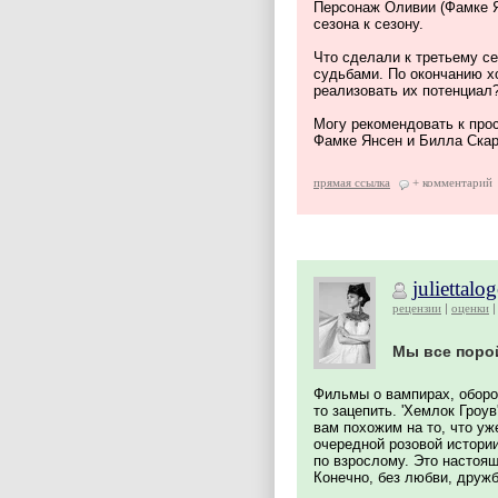
Персонаж Оливии (Фамке Я
сезона к сезону.
Что сделали к третьему се
судьбами. По окончанию х
реализовать их потенциал
Могу рекомендовать к про
Фамке Янсен и Билла Скар
прямая ссылка
+ комментарий
juliettalo
рецензии
оценки
Мы все порой
Фильмы о вампирах, оборот
то зацепить. 'Хемлок Гроу
вам похожим на то, что уж
очередной розовой истории
по взрослому. Это настоя
Конечно, без любви, дружб