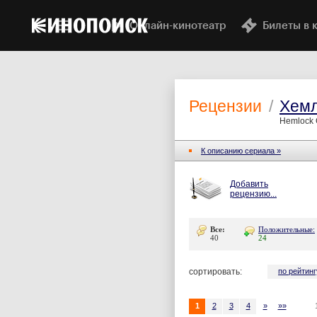
Онлайн-кинотеатр
Билеты в 
Рецензии
/
Хемл
Hemlock 
К описанию сериала »
Добавить
рецензию...
Все:
Положительные:
40
24
сортировать:
по рейтинг
1
2
3
4
»
»»