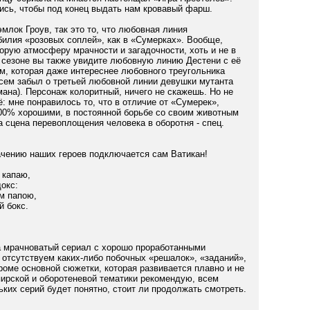
лись, чтобы под конец выдать нам кровавый фарш.
млок Гроув, так это то, что любовная линия
билия «розовых соплей», как в «Сумерках». Вообще,
орую атмосферу мрачности и загадочности, хоть и не в
 сезоне вы также увидите любовную линию Дестени с её
, которая даже интереснее любовного треугольника
всем забыл о третьей любовной линии девушки мутанта
ана). Персонаж колоритный, ничего не скажешь. Но не
: мне понравилось то, что в отличие от «Сумерек»,
100% хорошими, в постоянной борьбе со своим животным
 сцена перевоплощения человека в оборотня - спец.
чению наших героев подключается сам Ватикан!
 капаю,
докс:
м папою,
й бокс.
ка мрачноватый сериал с хорошо проработанными
 отсутствуем каких-либо побочных «решалок», «заданий»,
роме основной сюжетки, которая развивается плавно и не
ирской и оборотеневой тематики рекомендую, всем
ких серий будет понятно, стоит ли продолжать смотреть.