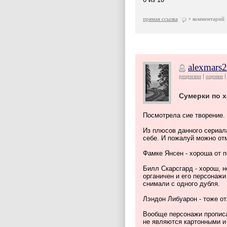
прямая ссылка
+ комментарий
alexmars
рецензии
оценки
Сумерки по 
Посмотрела сие творение.
Из плюсов данного сериала
себе. И пожалуй можно от
Фамке Янсен - хороша от п
Билл Скарсгард - хорош, н
органичен и его персонажи
снимали с одного дубля.
Лэндон Либуарон - тоже от
Вообще персонажи прописа
не являются картонными и 