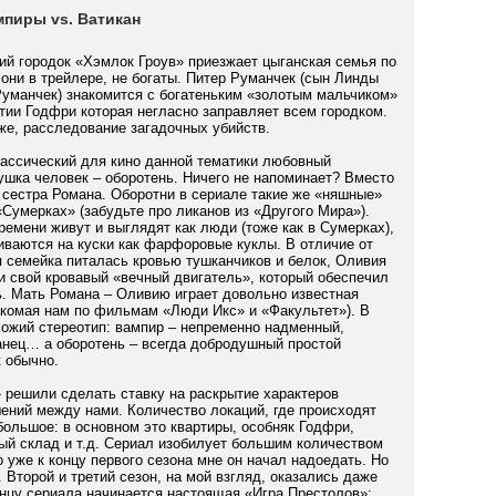
мпиры vs. Ватикан
ий городок «Хэмлок Гроув» приезжает цыганская семья по
они в трейлере, не богаты. Питер Руманчек (сын Линды
Руманчек) знакомится с богатеньким «золотым мальчиком»
тии Годфри которая негласно заправляет всем городком.
же, расследование загадочных убийств.
лассический для кино данной тематики любовный
ушка человек – оборотень. Ничего не напоминает? Вместо
 сестра Романа. Оборотни в сериале такие же «няшные»
 «Сумерках» (забудьте про ликанов из «Другого Мира»).
емени живут и выглядят как люди (тоже как в Сумерках),
иваются на куски как фарфоровые куклы. В отличие от
я семейка питалась кровью тушканчиков и белок, Оливия
и свой кровавый «вечный двигатель», который обеспечил
ь. Мать Романа – Оливию играет довольно известная
акомая нам по фильмам «Люди Икс» и «Факультет»). В
хожий стереотип: вампир – непременно надменный,
нец… а оборотень – всегда добродушный простой
к обычно.
 решили сделать ставку на раскрытие характеров
ений между нами. Количество локаций, где происходят
большое: в основном это квартиры, особняк Годфри,
й склад и т.д. Сериал изобилует большим количеством
о уже к концу первого сезона мне он начал надоедать. Но
. Второй и третий сезон, на мой взгляд, оказались даже
онцу сериала начинается настоящая «Игра Престолов»: