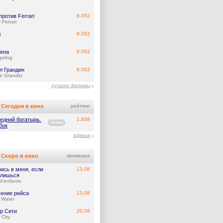
против Ferrari
8.052
 Ferrari
к
8.052
ена
8.052
eling
л Грандин
8.052
e Grandin
лучшие фильмы
Сегодня в кино
рейтинг
едний богатырь.
1.838
ПРОМО
бок
афиша
Скоро в кино
премьера
ись в меня, если
13.08
лишься
d'enfants
ение рейса
13.08
 Water
р Сити
20.08
 City