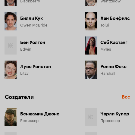
Blackberry
Wentzelow
Билли Кук
Хан Бонфилс
Owen McBride
Tolui
Бен Уолтон
Себ Кастанг
Edwin
Myles
Луис Уинстон
Ронни Фокс
Litzy
Harshall
Создатели
Все
Бенжамин Джонс
Чарли Купер
Режиссёр
Продюсер