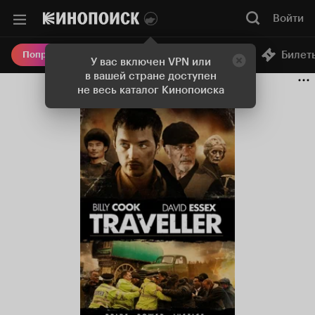
Войти
Онлайн-кинотеатр
Билет
Попробовать Плюс
У вас включен VPN или
в вашей стране доступен
не весь каталог Кинопоиска