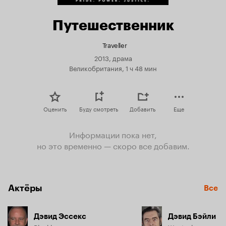
Путешественник
Traveller
2013, драма
Великобритания, 1 ч 48 мин
Оценить
Буду смотреть
Добавить
Еще
Информации пока нет,
но это временно — скоро все добавим.
Актёры
Все
Дэвид Эссекс
Дэвид Бэйли