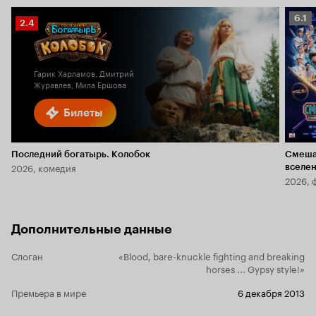
Рейт
6.1
Рейтинг
2.4
Кино
Кинопоиска
6.1
2.4
Гарик Харламов, Дмитрий
Журавлев, Мила Ершова
Билеты
Последний богатырь. Колобок
Смеша
2026, комедия
вселе
2026, 
Дополнительные данные
Слоган
«Blood, bare-knuckle fighting and breaking
horses ... Gypsy style!»
Премьера в мире
6 декабря 2013