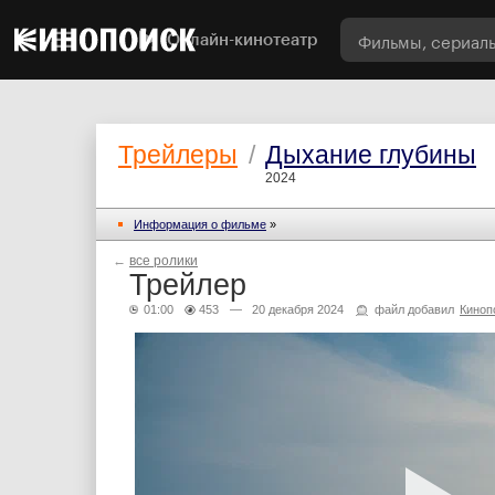
Онлайн-кинотеатр
Трейлеры
/
Дыхание глубины
2024
Информация о фильме
»
←
все ролики
Трейлер
01:00
453
— 20 декабря 2024
файл добавил
Киноп