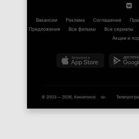
Вакансии
Реклама
Соглашение
Пра
Предложения
Все фильмы
Все сериалы
Акции и по
© 2003 —
2026
,
Кинопоиск
Телепрогр
18
+