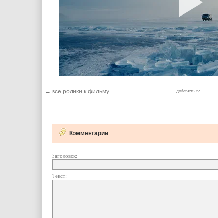
←
все ролики к фильму...
добавить в:
Комментарии
Заголовок:
Текст: