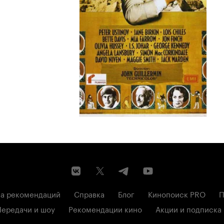
а рекомендаций
Справка
Блог
Кинопоиск PRO
П
Передачи и шоу
Рекомендации кино
Акции и подписка