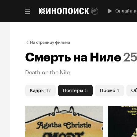
Онлайн-к
На страницу фильма
Смерть на Ниле
2
Death on the Nile
Кадры
17
Постеры
5
Промо
1
О